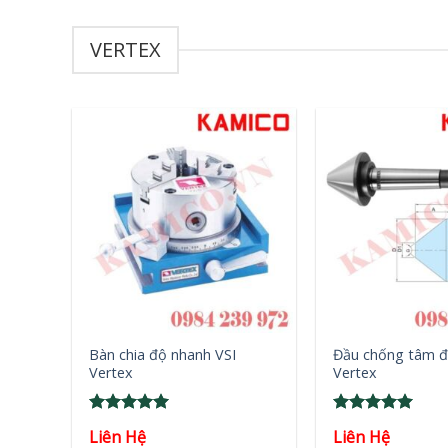
VERTEX
+
+
Bàn chia độ nhanh VSI
Đầu chống tâm đ
Vertex
Vertex
Rated
5
Rated
5
Liên Hệ
Liên Hệ
out of 5
out of 5