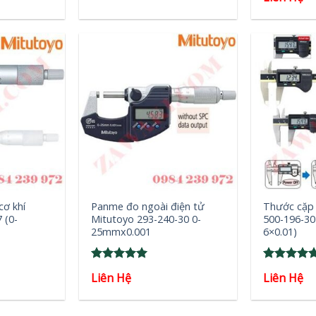
out of 5
out of 5
was:
is:
2₫.
1₫.
+
+
cơ khí
Panme đo ngoài điện tử
Thước cặp 
 (0-
Mitutoyo 293-240-30 0-
500-196-30
25mmx0.001
6×0.01)
Rated
5
Rated
5
Liên Hệ
Liên Hệ
out of 5
out of 5