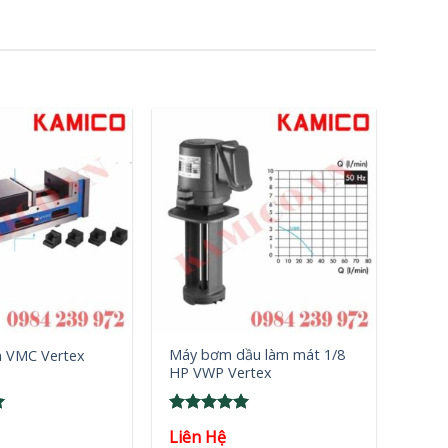
+
Máy bơm dầu làm mát 1/8
én VMC Vertex
HP VWP Vertex
Rated
5
Liên Hệ
out of 5