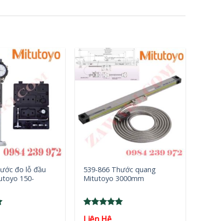
+
ước đo lỗ đầu
539-866 Thước quang
utoyo 150-
Mitutoyo 3000mm
Rated
5
Liên Hệ