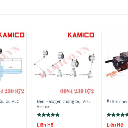
+
+
ầu dù VLC
Đèn Halogen chống bụi VHL
Ê tô khí n
Vertex
Rated
5
Rated
5
Liên Hệ
Liên Hệ
out of 5
out of 5