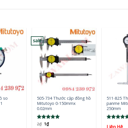
sale
+
+
ồ so
505-734 Thước cặp đồng hồ
511-825 Th
(1
Mitutoyo 0-150mmx
panme Mit
0.02mm
250mm
Original
Current
Rated
2
₫
1
₫
5
Rated
5
Liên Hệ
price
price