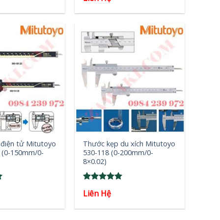
out of 5
+
điện tử Mitutoyo
Thước kẹp du xích Mitutoyo
 (0-150mm/0-
530-118 (0-200mm/0-
8×0.02)
Rated
5
Liên Hệ
out of 5