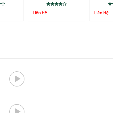
Rated
Ra
Liên Hệ
Liên Hệ
3.86
out
3.
of 5
of