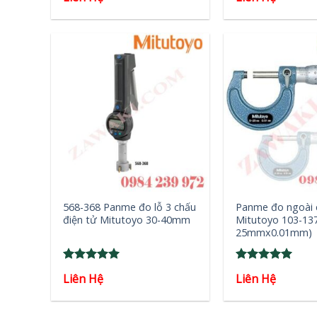
out of 5
out of 5
+
+
568-368 Panme đo lỗ 3 chấu
Panme đo ngoài 
điện tử Mitutoyo 30-40mm
Mitutoyo 103-137
25mmx0.01mm)
Rated
5
Rated
5
Liên Hệ
Liên Hệ
out of 5
out of 5