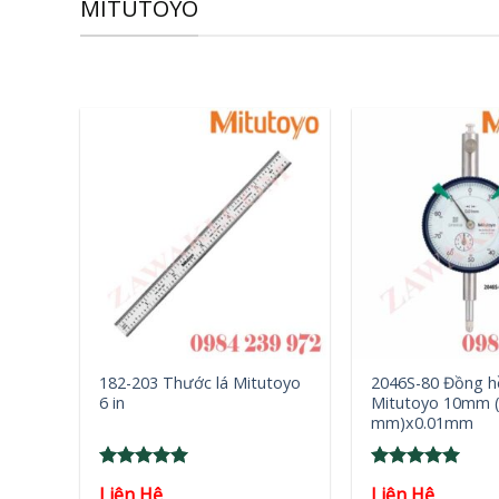
MITUTOYO
+
+
182-203 Thước lá Mitutoyo
2046S-80 Đồng h
6 in
Mitutoyo 10mm 
mm)x0.01mm
Rated
5
Rated
5
Liên Hệ
Liên Hệ