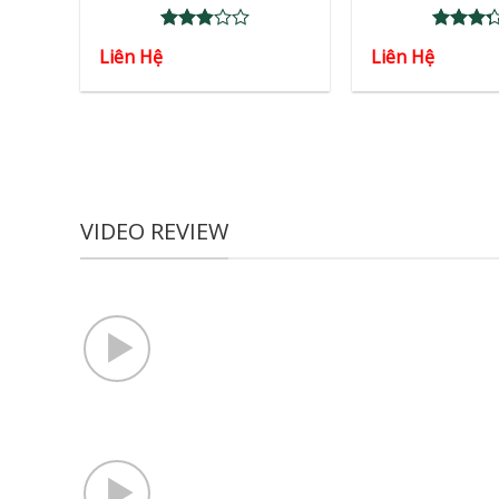
Rated
Rated
Liên Hệ
Liên Hệ
2.86
3.29
out of
out of
5
5
VIDEO REVIEW