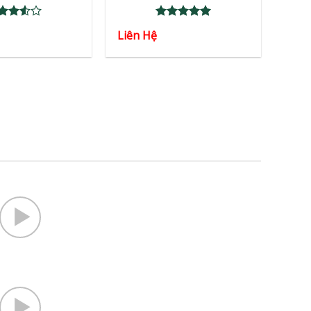
ted
Rated
5
Liên Hệ
57
out
out of 5
 5