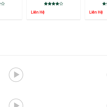
Rated
Ra
Liên Hệ
Liên Hệ
3.86
out
3.
of 5
of