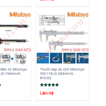
out of 5
+
điện tử Mitutoyo
Thước kẹp du xích Mitutoyo
 (0-150mm/0-
530-118 (0-200mm/0-
8×0.02)
Rated
5
Liên Hệ
out of 5