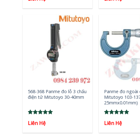
out of 5
out of 5
+
+
568-368 Panme đo lỗ 3 chấu
Panme đo ngoài 
điện tử Mitutoyo 30-40mm
Mitutoyo 103-137
25mmx0.01mm)
Rated
5
Rated
5
Liên Hệ
Liên Hệ
out of 5
out of 5