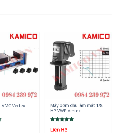
+
Máy bơm dầu làm mát 1/8
én VMC Vertex
HP VWP Vertex
Rated
5
Liên Hệ
out of 5