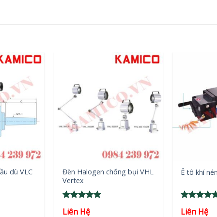
+
+
ầu dù VLC
Đèn Halogen chống bụi VHL
Ê tô khí n
Vertex
Rated
5
Rated
5
Liên Hệ
Liên Hệ
out of 5
out of 5