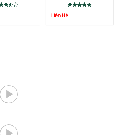
ted
Rated
5
Liên Hệ
57
out
out of 5
 5