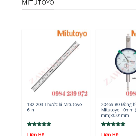
MITUTOYO
+
+
182-203 Thước lá Mitutoyo
2046S-80 Đồng h
6 in
Mitutoyo 10mm 
mm)x0.01mm
Rated
5
Rated
5
Liên Hệ
Liên Hệ