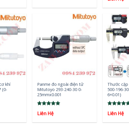
out of 5
out of 5
was:
is:
2₫.
1₫.
+
+
cơ khí
Panme đo ngoài điện tử
Thước cặp 
 (0-
Mitutoyo 293-240-30 0-
500-196-30
25mmx0.001
6×0.01)
Rated
5
Rated
5
Liên Hệ
Liên Hệ
out of 5
out of 5