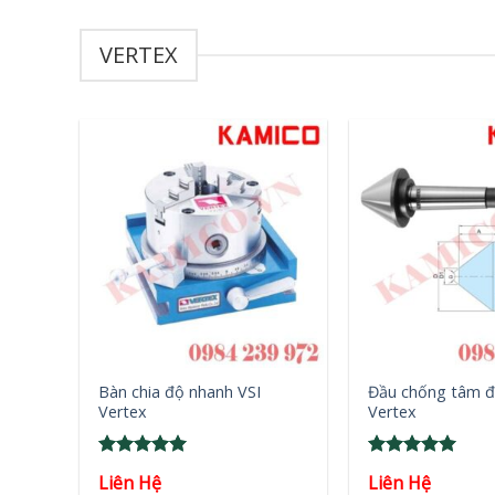
VERTEX
+
+
Bàn chia độ nhanh VSI
Đầu chống tâm đ
Vertex
Vertex
Rated
5
Rated
5
Liên Hệ
Liên Hệ
out of 5
out of 5