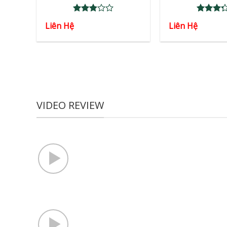
Rated
Rated
Liên Hệ
Liên Hệ
2.86
3.29
out of
out of
5
5
VIDEO REVIEW