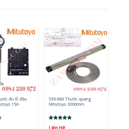
+
ước đo lỗ đầu
539-866 Thước quang
utoyo 150-
Mitutoyo 3000mm
Rated
5
Liên Hệ