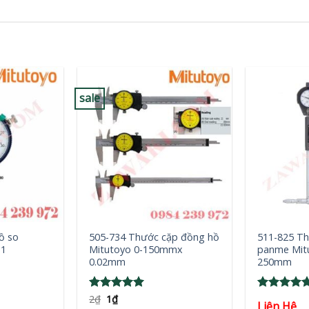
sale
+
+
ồ so
505-734 Thước cặp đồng hồ
511-825 Th
(1
Mitutoyo 0-150mmx
panme Mit
0.02mm
250mm
Original
Current
Rated
2
₫
1
₫
5
Rated
5
Liên Hệ
price
price