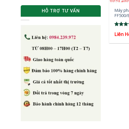
Máy ph
HỖ TRỢ TƯ VẤN
FF500/
Rated
Liên H
3.33
out of
5