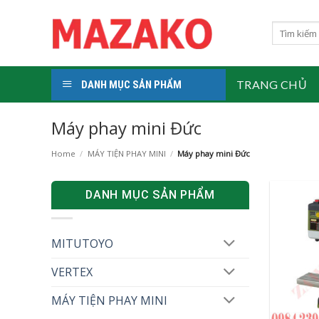
Skip
to
Search
for:
content
TRANG CHỦ
DANH MỤC SẢN PHẨM
Máy phay mini Đức
Home
/
MÁY TIỆN PHAY MINI
/
Máy phay mini Đức
DANH MỤC SẢN PHẨM
MITUTOYO
VERTEX
MÁY TIỆN PHAY MINI
+