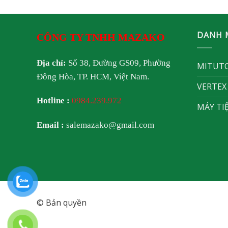
DANH 
CÔNG TY TNHH MAZAKO
Địa chỉ:
Số 38, Đường GS09, Phường
MITUT
Đông Hòa, TP. HCM, Việt Nam.
VERTEX
Hotline :
0984.239.972
MÁY TI
Email :
salemazako@gmail.com
© Bản quyền