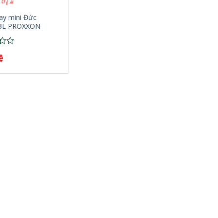
ay mini Đức
BL PROXXON
ệ