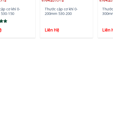
ặp cơ khí 0-
Thước cặp cơ khí 0-
Thước 
530-150
200mm 530-200
300mm
5
ệ
Liên Hệ
Liên 
5