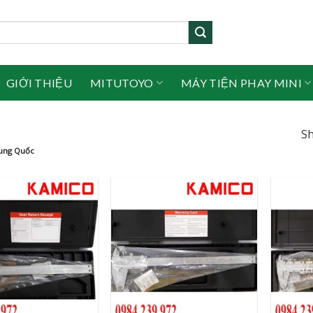
GIỚI THIỆU
MITUTOYO
MÁY TIỆN PHAY MINI
Sh
rung Quốc
+
+