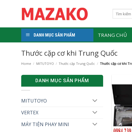
Skip
to
Search
for:
content
TRANG CHỦ
DANH MỤC SẢN PHẨM
Thước cặp cơ khi Trung Quốc
Home
/
MITUTOYO
/
Thước cặp Trung Quốc
/
Thước cặp cơ khi T
DANH MỤC SẢN PHẨM
MITUTOYO
VERTEX
MÁY TIỆN PHAY MINI
+