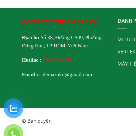
DANH 
CÔNG TY TNHH MAZAKO
Địa chỉ:
Số 38, Đường GS09, Phường
MITUT
Đông Hòa, TP. HCM, Việt Nam.
VERTEX
Hotline :
0984.239.972
MÁY TI
Email :
salemazako@gmail.com
© Bản quyền