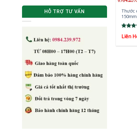
Thước c
HỖ TRỢ TƯ VẤN
150mm 
Rated
Liên H
out of 