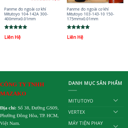
Panme đo ngoài cơ khí
Panme đo ngoài cơ khí
Mitutoyo 104-142A 300-
Mitutoyo 103-143-10 150-
400mmx0.01mm
175mmx0.01mm
Rated
5
Rated
5
Liên Hệ
Liên Hệ
out of 5
out of 5
DANH MỤC SẢN PHẨM
CÔNG TY TNHH
MAZAKO
MITUTOYO
Địa chỉ:
Số 38, Đường GS09,
VERTEX
Phường Đông Hòa, TP. HCM,
MÁY TIỆN PHAY
Việt Nam.