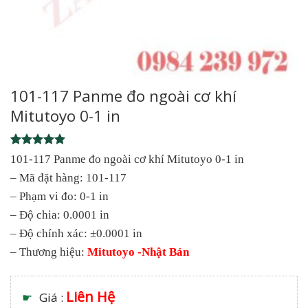
101-117 Panme đo ngoài cơ khí
Mitutoyo 0-1 in
Rated
1
5
101-117 Panme đo ngoài cơ khí Mitutoyo 0-1 in
out of 5
– Mã đặt hàng: 101-117
based on
customer
– Phạm vi đo: 0-1 in
rating
– Độ chia: 0.0001 in
– Độ chính xác: ±0.0001 in
– Thương hiệu:
Mitutoyo -Nhật Bản
Liên Hệ
☛
Giá :