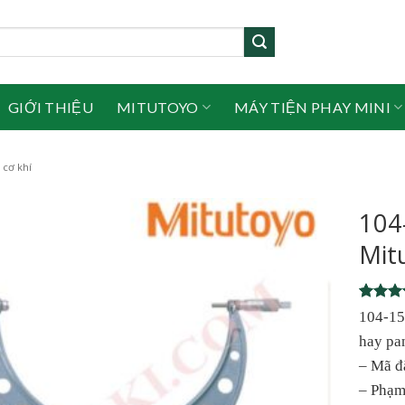
GIỚI THIỆU
MITUTOYO
MÁY TIỆN PHAY MINI
cơ khí
104
Mit
Rated
1
104-15
out of 
hay pa
based 
custome
– Mã đ
rating
– Phạm 