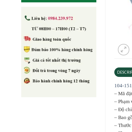
DESCRI
104-151
– Mã đặ
– Phạm v
– Độ chi
– Bao gồ
– Thước 