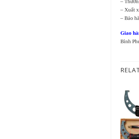
– Thươn
– Xuất 
– Bảo h
Giao hàn
Bình Ph
RELA