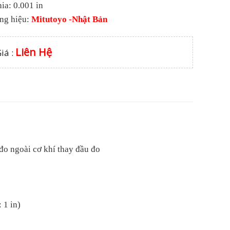
ia: 0.001 in
ng hiệu:
Mitutoyo -Nhật Bản
Liên Hệ
iá :
o ngoài cơ khí thay đầu đo
 1 in)