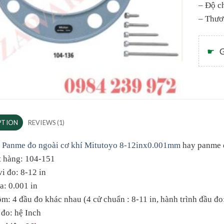
– Độ ch
– Thươ
☛
G
PTION
REVIEWS (1)
 Panme đo ngoài cơ khí Mitutoyo 8-12inx0.001mm
hay panme đ
t hàng: 104-151
i đo: 8-12 in
a: 0.001 in
m: 4 đầu đo khác nhau (4 cử chuẩn : 8-11 in, hành trình đầu đo:
đo: hệ Inch