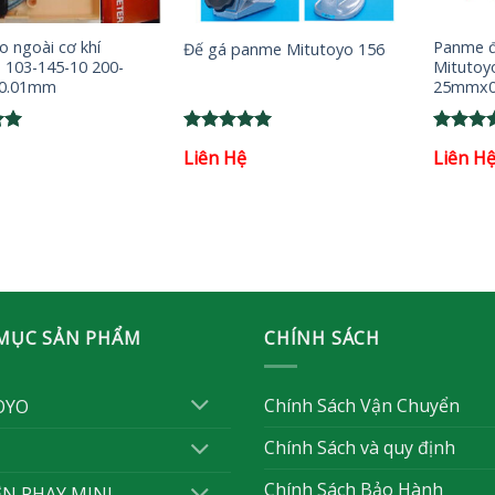
+
+
 ngoài cơ khí
Panme đ
Đế gá panme Mitutoyo 156
 103-145-10 200-
Mitutoy
0.01mm
25mmx0
Rated
5
Rated
5
Liên Hệ
Liên H
out of 5
out of 
MỤC SẢN PHẨM
CHÍNH SÁCH
Chính Sách Vận Chuyển
OYO
Chính Sách và quy định
Chính Sách Bảo Hành
ỆN PHAY MINI