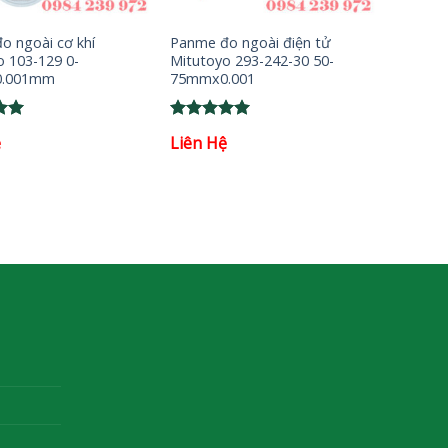
+
o ngoài cơ khí
Panme đo ngoài điện tử
o 103-129 0-
Mitutoyo 293-242-30 50-
.001mm
75mmx0.001
Rated
5
ệ
Liên Hệ
5
out of 5