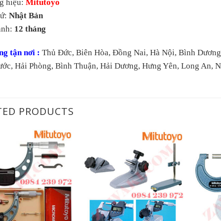
g hiệu:
Mitutoyo
xứ:
Nhật Bản
ành:
12 tháng
g tận nơi :
Thủ Đức, Biên Hòa, Đồng Nai, Hà Nội, Bình Dương,
ước, Hải Phòng, Bình Thuận, Hải Dương, Hưng Yên, Long An, 
TED PRODUCTS