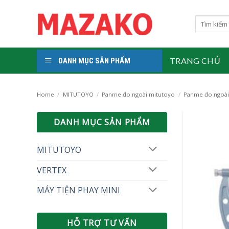
Skip
to
Search
for:
content
TRANG CHỦ
DANH MỤC SẢN PHẨM
Home
/
MITUTOYO
/
Panme đo ngoài mitutoyo
/
Panme đo ngoài 
DANH MỤC SẢN PHẨM
MITUTOYO
VERTEX
MÁY TIỆN PHAY MINI
HỖ TRỢ TƯ VẤN