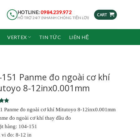
HOTLINE:
0984.239.972
CART
HỖ TRỢ 24/7 (NHANH CHÓNG TIỆN LỢI)
VERTEX
TIN TỨC
LIÊN HỆ
-151 Panme đo ngoài cơ khí
utoyo 8-12inx0.001mm
5
1 Panme đo ngoài cơ khí Mitutoyo 8-12inx0.001mm
5
nme đo ngoài cơ khí thay đầu đo
on
r
ặt hàng: 104-151
vi đo: 8-12 in