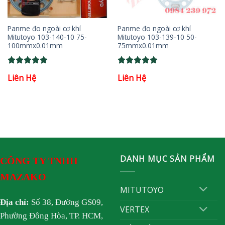
Panme đo ngoài cơ khí
Panme đo ngoài cơ khí
Mitutoyo 103-140-10 75-
Mitutoyo 103-139-10 50-
100mmx0.01mm
75mmx0.01mm
Rated
5
Rated
5
Liên Hệ
Liên Hệ
out of 5
out of 5
DANH MỤC SẢN PHẨM
CÔNG TY TNHH
MAZAKO
MITUTOYO
Địa chỉ:
Số 38, Đường GS09,
VERTEX
Phường Đông Hòa, TP. HCM,