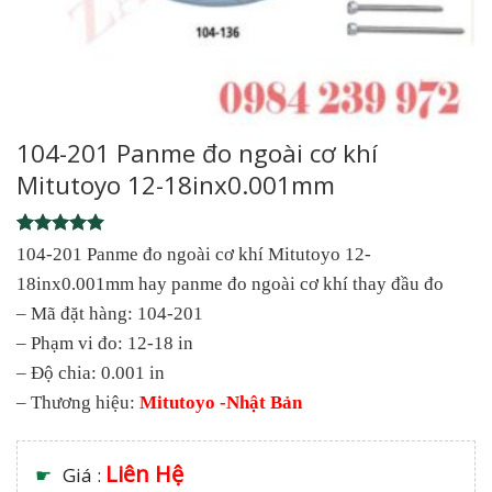
104-201 Panme đo ngoài cơ khí
Mitutoyo 12-18inx0.001mm
Rated
1
5
104-201 Panme đo ngoài cơ khí Mitutoyo 12-
out of 5
18inx0.001mm hay panme đo ngoài cơ khí thay đầu đo
based on
customer
– Mã đặt hàng: 104-201
rating
– Phạm vi đo: 12-18 in
– Độ chia: 0.001 in
– Thương hiệu:
Mitutoyo -Nhật Bản
Liên Hệ
☛
Giá :