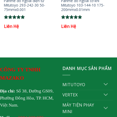
Panme đo ngoài điện tử
Panme đo ngoài cơ khí
Mitutoyo 293-242-30 50-
Mitutoyo 103-144-10 175-
75mmx0.001
200mmx0.01mm
Rated
5
Rated
5
Liên Hệ
Liên Hệ
out of 5
out of 5
DANH MỤC SẢN PHẨM
CÔNG TY TNHH
MAZAKO
MITUTOYO
Địa chỉ:
Số 38, Đường GS09,
VERTEX
Phường Đông Hòa, TP. HCM,
MÁY TIỆN PHAY
Việt Nam.
MINI