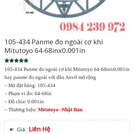
105-434 Panme đo ngoài cơ khí
Mitutoyo 64-68inx0.001in
Rated
1
5
105-434 Panme đo ngoài cơ khí Mitutoyo 64-68inx0.001in
out of 5
hay panme đo ngoài với đầu Anvil mở rộng
based on
customer
– Mã đặt hàng: 105-434
rating
– Phạm vi đo: 64-68in
– Độ chia: 0.001in
– Thương hiệu:
Mitutoyo -Nhật Bản
Liên Hệ
☛
Giá :