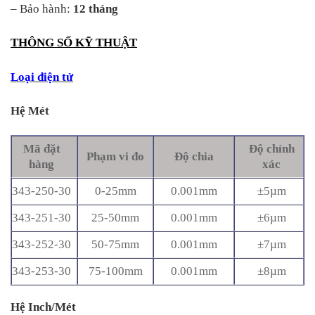
– Bảo hành:
12 tháng
THÔNG SỐ KỸ THUẬT
Loại điện tử
Hệ Mét
Mã đặt
Độ chính
Phạm vi đo
Độ chia
hàng
xác
343-250-30
0-25mm
0.001mm
±5µm
343-251-30
25-50mm
0.001mm
±6µm
343-252-30
50-75mm
0.001mm
±7µm
343-253-30
75-100mm
0.001mm
±8µm
Hệ Inch/Mét