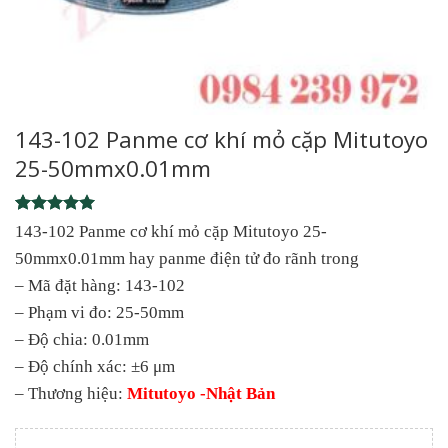
143-102 Panme cơ khí mỏ cặp Mitutoyo
25-50mmx0.01mm
Rated
1
5
143-102 Panme cơ khí mỏ cặp Mitutoyo 25-
out of 5
50mmx0.01mm hay panme điện tử đo rãnh trong
based on
customer
– Mã đặt hàng: 143-102
rating
– Phạm vi đo: 25-50mm
– Độ chia: 0.01mm
– Độ chính xác: ±6 μm
– Thương hiệu:
Mitutoyo -Nhật Bản