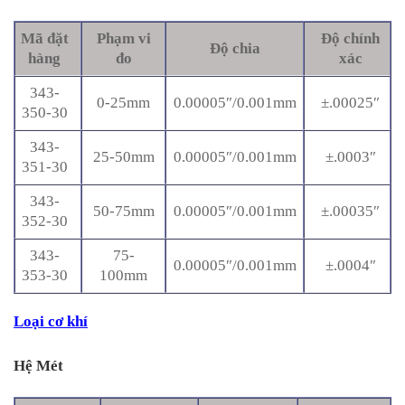
Mã đặt
Phạm vi
Độ chính
Độ chia
hàng
đo
xác
343-
0-25mm
0.00005″/0.001mm
±.00025″
350-30
343-
25-50mm
0.00005″/0.001mm
±.0003″
351-30
343-
50-75mm
0.00005″/0.001mm
±.00035″
352-30
343-
75-
0.00005″/0.001mm
±.0004″
353-30
100mm
Loại cơ khí
Hệ Mét