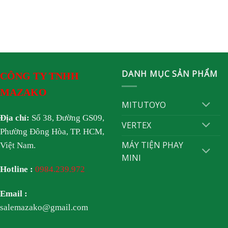
DANH MỤC SẢN PHẨM
CÔNG TY TNHH
MAZAKO
MITUTOYO
Địa chỉ:
Số 38, Đường GS09,
VERTEX
Phường Đông Hòa, TP. HCM,
MÁY TIỆN PHAY
Việt Nam.
MINI
Hotline :
0984.239.972
Email :
salemazako@gmail.com