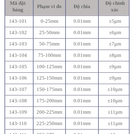
Mã đặt
Độ chính
Phạm vi đo
Độ chia
hàng
xác
143-101
0-25mm
0.01mm
±5µm
143-102
25-50mm
0.01mm
±6µm
143-103
50-75mm
0.01mm
±7µm
143-104
75-100mm
0.01mm
±8µm
143-105
100-125mm
0.01mm
±9µm
143-106
125-150mm
0.01mm
±9µm
143-107
150-175mm
0.01mm
±10µm
143-108
175-200mm
0.01mm
±10µm
143-109
200-225mm
0.01mm
±11µm
143-110
225-250mm
0.01mm
±11µm