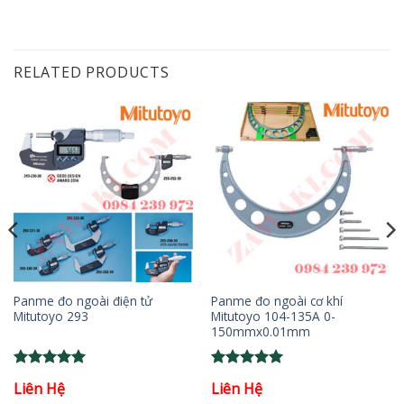
RELATED PRODUCTS
Panme đo ngoài điện tử
Panme đo ngoài cơ khí
Mitutoyo 293
Mitutoyo 104-135A 0-
150mmx0.01mm
Rated
5
Rated
5
Liên Hệ
Liên Hệ
out of 5
out of 5