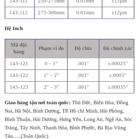
143-111
250-275mm
0.01mm
±12µm
143-112
275-300mm
0.01mm
±12µm
Hệ Inch
Mã đặt
Phạm vi đo
Độ chia
Độ chính xác
hàng
143-121
0 – 1″
.001″
±.00025″
143-122
1″ – 2″
.001″
±.0003″
143-123
2″ – 3″
.001″
±.00035″
Giao hàng tận nơi toàn quốc:
Thủ Đức, Biên Hòa, Đồng
Nai, Hà Nội, Bình Dương, TP. Hồ chí Minh, Hải Phòng,
Bình Thuận, Hải Dương, Hưng Yên, Long An, Ngệ An, Sóc
Trăng, Tây Ninh, Thanh Hóa, Bình Phước, Bà Rịa-Vũng
Tàu…..(Toàn Quốc)