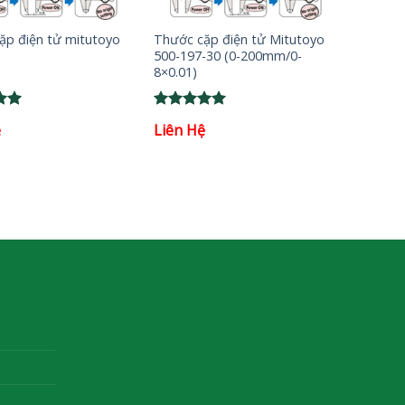
+
ặp điện tử mitutoyo
Thước cặp điện tử Mitutoyo
500-197-30 (0-200mm/0-
8×0.01)
Rated
5
ệ
Liên Hệ
5
out of 5