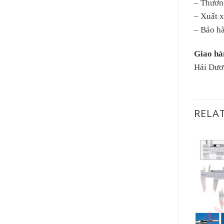
– Thươn
– Xuất 
– Bảo h
Giao hà
Hải Dươ
RELA