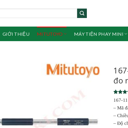
GIỚI THIỆU
MITUTOYO
MÁY TIỆN PHAY MINI
167
đo 
Rated
1
167-11
out of 
– Mã đ
based 
custome
– Chiề
rating
– Độ c