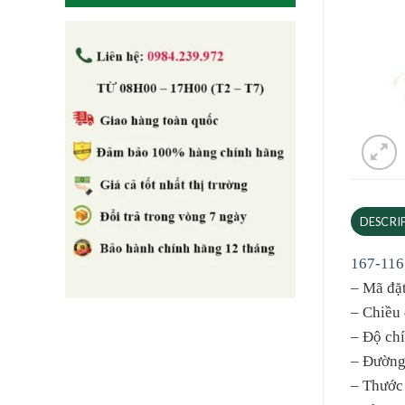
DESCRI
167-116
– Mã đặ
– Chiều
– Độ chí
– Đường
– Thước