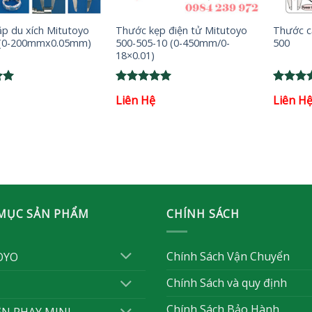
+
+
p du xích Mitutoyo
Thước kẹp điện tử Mitutoyo
Thước c
 (0-200mmx0.05mm)
500-505-10 (0-450mm/0-
500
18×0.01)
Rated
5
Rated
5
Liên Hệ
Liên H
out of 5
out of 
MỤC SẢN PHẨM
CHÍNH SÁCH
Chính Sách Vận Chuyển
OYO
Chính Sách và quy định
Chính Sách Bảo Hành