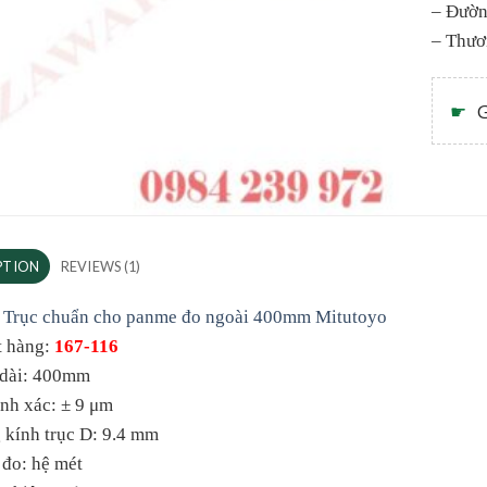
– Đườn
– Thươ
☛
G
PTION
REVIEWS (1)
 Trục chuẩn cho panme đo ngoài 400mm Mitutoyo
t hàng:
167-116
 dài: 400mm
nh xác: ± 9 μm
 kính trục D: 9.4 mm
 đo: hệ mét