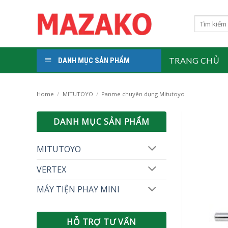
Skip
to
Search
for:
content
TRANG CHỦ
DANH MỤC SẢN PHẨM
Home
/
MITUTOYO
/
Panme chuyên dụng Mitutoyo
DANH MỤC SẢN PHẨM
MITUTOYO
VERTEX
MÁY TIỆN PHAY MINI
HỖ TRỢ TƯ VẤN