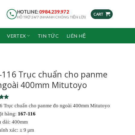
HOTLINE:
0984.239.972
CART
HỖ TRỢ 24/7 (NHANH CHÓNG TIỆN LỢI)
VERTEX
TIN TỨC
LIÊN HỆ
-116 Trục chuẩn cho panme
ngoài 400mm Mitutoyo
5
6 Trục chuẩn cho panme đo ngoài 400mm Mitutoyo
5
ặt hàng:
167-116
on
r
u dài: 400mm
hính xác: ± 9 μm