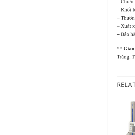
– Chiều
– Khối l
– Thươn
– Xuất 
– Bảo h
**
Giao
Trăng, 
RELA