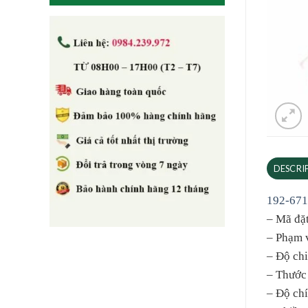
DESCRI
192-671
– Mã đặ
– Phạm 
– Độ ch
– Thước
– Độ chí