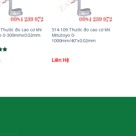
+
 Thước đo cao cơ khí
514-109 Thước đo cao cơ khí
yo 0-300mmx0.02mm
Mitutoyo 0-
1000mm/40”x0.02mm
ệ
Liên Hệ
5