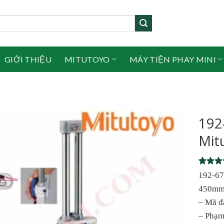
GIỚI THIỆU
MITUTOYO
MÁY TIỆN PHAY MINI
192
Mit
Rated
1
192-67
out of 
450mm
based 
custome
– Mã đ
rating
– Phạm