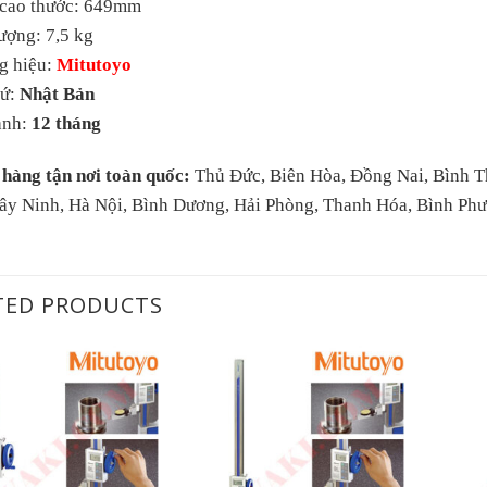
 cao thước: 649mm
ượng: 7,5 kg
g hiệu:
Mitutoyo
xứ:
Nhật Bản
ành:
12 tháng
 hàng tận nơi toàn quốc:
Thủ Đức, Biên Hòa, Đồng Nai, Bình T
Tây Ninh, Hà Nội, Bình Dương, Hải Phòng, Thanh Hóa, Bình P
TED PRODUCTS