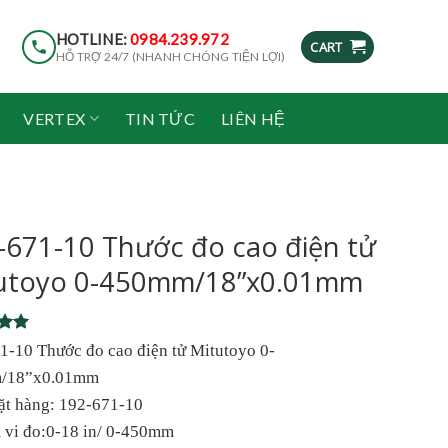
HOTLINE:
0984.239.972
CART
HỖ TRỢ 24/7 (NHANH CHÓNG TIỆN LỢI)
VERTEX
TIN TỨC
LIÊN HỆ
-671-10 Thước đo cao điện tử
utoyo 0-450mm/18”x0.01mm
5
1-10 Thước đo cao điện tử Mitutoyo 0-
5
/18”x0.01mm
on
r
ặt hàng: 192-671-10
 vi đo:0-18 in/ 0-450mm