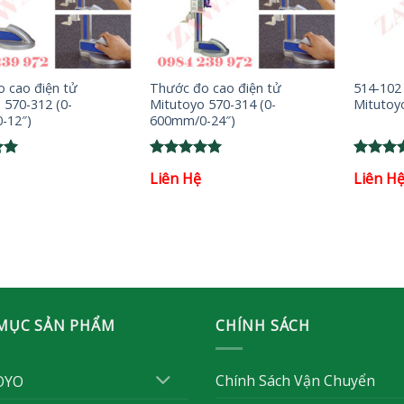
+
+
 cao điện tử
Thước đo cao điện tử
514-102
 570-312 (0-
Mitutoyo 570-314 (0-
Mituto
-12″)
600mm/0-24″)
Rated
5
Rated
5
Liên Hệ
Liên H
out of 5
out of 
MỤC SẢN PHẨM
CHÍNH SÁCH
Chính Sách Vận Chuyển
OYO