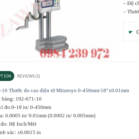
– Độ c
– Thươ
☛
G
PTION
REVIEWS (1)
-10 Thước đo cao điện tử Mitutoyo 0-450mm/18”x0.01mm
t hàng: 192-671-10
vi đo:0-18 in/ 0-450mm
ia: 0.0005 in/ 0.01mm (0.0002 in/ 0.005mm)
 đo: Hệ Inch/Mét
nh xác: ±0.0015 in