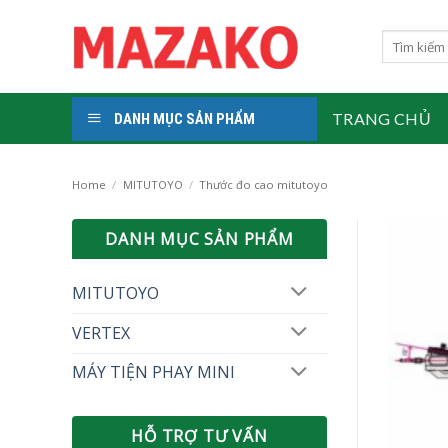
Skip
to
Search
for:
content
TRANG CHỦ
DANH MỤC SẢN PHẨM
Home
/
MITUTOYO
/
Thước đo cao mitutoyo
DANH MỤC SẢN PHẨM
MITUTOYO
VERTEX
MÁY TIỆN PHAY MINI
HỖ TRỢ TƯ VẤN