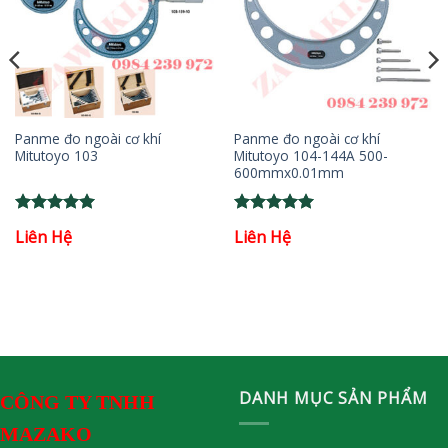
Panme đo ngoài cơ khí
Panme đo ngoài cơ khí
Mitutoyo 103
Mitutoyo 104-144A 500-
600mmx0.01mm
Rated
5
Rated
5
Liên Hệ
Liên Hệ
out of 5
out of 5
DANH MỤC SẢN PHẨM
CÔNG TY TNHH
MAZAKO