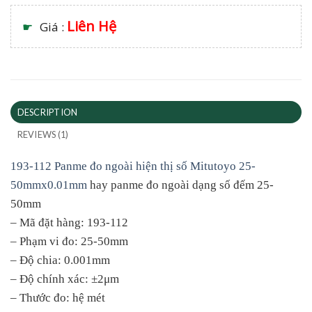
Liên Hệ
☛
Giá :
DESCRIPTION
REVIEWS (1)
193-112 Panme đo ngoài hiện thị số Mitutoyo 25-
50mmx0.01mm
hay panme đo ngoài dạng số đếm 25-
50mm
– Mã đặt hàng: 193-112
– Phạm vi đo: 25-50mm
– Độ chia: 0.001mm
– Độ chính xác: ±2μm
– Thước đo: hệ mét