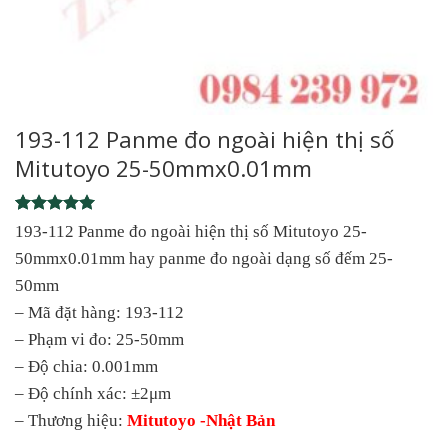
193-112 Panme đo ngoài hiện thị số
Mitutoyo 25-50mmx0.01mm
Rated
1
5
193-112 Panme đo ngoài hiện thị số Mitutoyo 25-
out of 5
50mmx0.01mm hay panme đo ngoài dạng số đếm 25-
based on
customer
50mm
rating
– Mã đặt hàng: 193-112
– Phạm vi đo: 25-50mm
– Độ chia: 0.001mm
– Độ chính xác: ±2μm
– Thương hiệu:
Mitutoyo -Nhật Bản