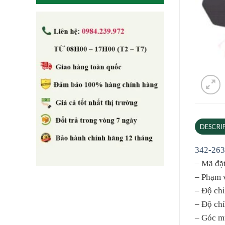
DESCRI
342-263
– Mã đặ
– Phạm 
– Độ ch
– Độ ch
– Góc m