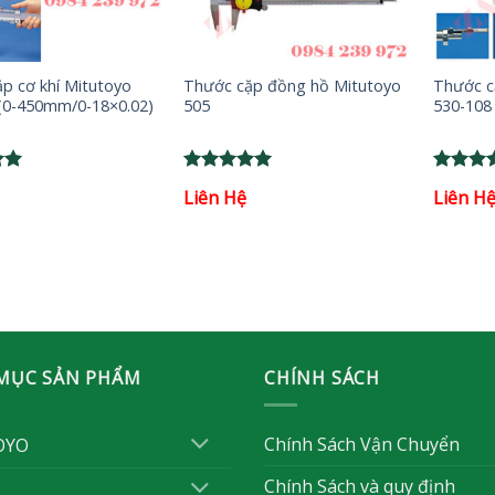
+
+
p cơ khí Mitutoyo
Thước cặp đồng hồ Mitutoyo
Thước c
(0-450mm/0-18×0.02)
505
530-108
Rated
5
Rated
5
Liên Hệ
Liên H
out of 5
out of 
MỤC SẢN PHẨM
CHÍNH SÁCH
Chính Sách Vận Chuyển
OYO
Chính Sách và quy định