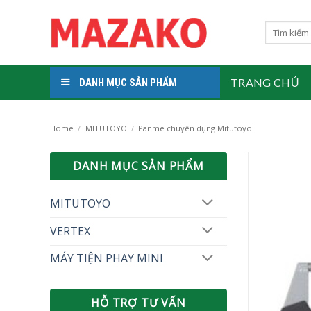
Skip
to
Search
for:
content
TRANG CHỦ
DANH MỤC SẢN PHẨM
Home
/
MITUTOYO
/
Panme chuyên dụng Mitutoyo
DANH MỤC SẢN PHẨM
MITUTOYO
VERTEX
MÁY TIỆN PHAY MINI
HỖ TRỢ TƯ VẤN