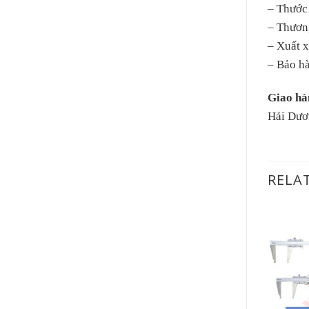
– Thước
– Thươn
– Xuất 
– Bảo h
Giao hà
Hải Dươ
RELA