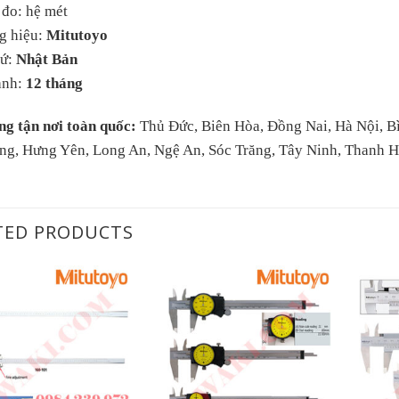
 đo: hệ mét
g hiệu:
Mitutoyo
xứ:
Nhật Bản
ành:
12 tháng
ng tận nơi toàn quốc:
Thủ Đức, Biên Hòa, Đồng Nai, Hà Nội, B
ng, Hưng Yên, Long An, Ngệ An, Sóc Trăng, Tây Ninh, Thanh 
TED PRODUCTS