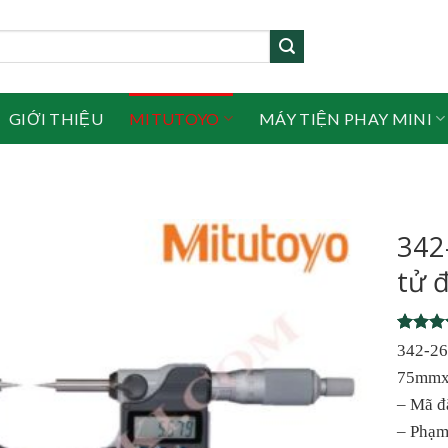
GIỚI THIỆU
MITUTOYO
MÁY TIỆN PHAY MINI
342
tử 
Rated
1
342-26
out of 
75mmx
based 
custome
– Mã đ
rating
– Phạm