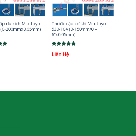
+
ặp du xích Mitutoyo
Thước cặp cơ khí Mitutoyo
 (0-200mmx0.05mm)
530-104 (0-150mm/0 –
6”x0.05mm)
Rated
5
ệ
Liên Hệ
5
out of 5