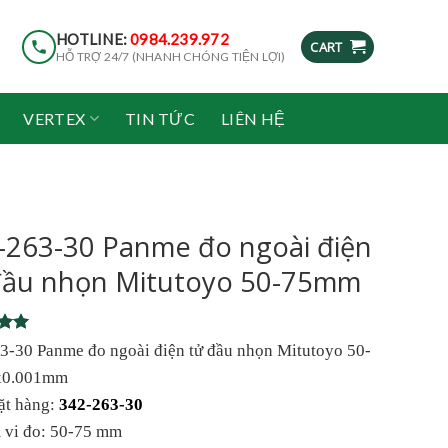
HOTLINE:
0984.239.972
CART
HỖ TRỢ 24/7 (NHANH CHÓNG TIỆN LỢI)
VERTEX
TIN TỨC
LIÊN HỆ
-263-30 Panme đo ngoài điện
đầu nhọn Mitutoyo 50-75mm
5
3-30 Panme đo ngoài điện tử đầu nhọn Mitutoyo 50-
5
0.001mm
on
r
ặt hàng:
342-263-30
 vi đo: 50-75 mm