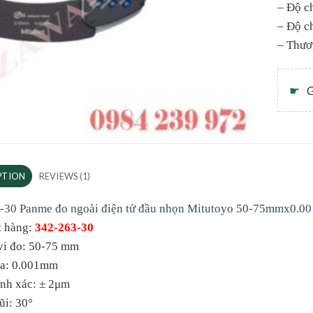
– Độ c
– Độ c
– Thươ
☛
G
PTION
REVIEWS (1)
-30 Panme đo ngoài điện tử đầu nhọn Mitutoyo 50-75mmx0.
t hàng:
342-263-30
vi đo: 50-75 mm
ia: 0.001mm
ính xác: ± 2μm
ũi: 30°