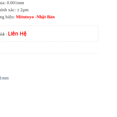
hia: 0.001mm
hính xác: ± 2μm
ng hiệu:
Mitutoyo -Nhật Bản
Liên Hệ
iá :
001mm