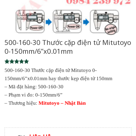
500-160-30 Thước cặp điện tử Mitutoyo
0-150mm/6”x0.01mm
Rated
1
5
500-160-30 Thước cặp điện tử Mitutoyo 0-
out of 5
150mm/6”x0.01mm hay thước kẹp điện tử 150mm
based on
customer
– Mã đặt hàng: 500-160-30
rating
– Phạm vi đo: 0-150mm/6”
– Thương hiệu:
Mitutoyo – Nhật Bản