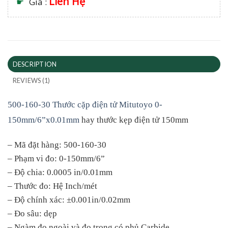
Liên Hệ
☛
Giá :
DESCRIPTION
REVIEWS (1)
500-160-30 Thước cặp điện tử Mitutoyo 0-
150mm/6”x0.01mm
hay thước kẹp điện tử 150mm
– Mã đặt hàng: 500-160-30
– Phạm vi đo: 0-150mm/6”
– Độ chia: 0.0005 in/0.01mm
– Thước đo: Hệ Inch/mét
– Độ chính xác: ±0.001in/0.02mm
– Đo sâu: dẹp
– Ngàm đo ngoài và đo trong có phủ Carbide