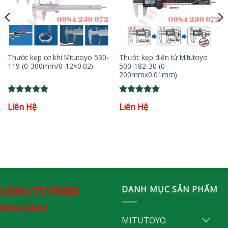
Thước kẹp cơ khí Mitutoyo 530-
Thước kẹp điện tử Mitutoyo
119 (0-300mm/0-12×0.02)
500-182-30 (0-
200mmx0.01mm)
Rated
5
Rated
5
Liên Hệ
Liên Hệ
out of 5
out of 5
DANH MỤC SẢN PHẨM
CÔNG TY TNHH
MAZAKO
MITUTOYO