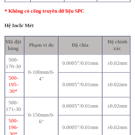
* Không có cổng truyền dữ liệu SPC
Hệ Inch/ Mét
Mã đặt
Độ chính
Phạm vi đo
Độ chia
hàng
xác
500-
0.0005”/0.01mm
±0.02mm
170-30
0-100mm/0-
500-
4″
195-
0.0005”/0.01mm
±0.02mm
30*
500-
0.0005”/0.01mm
±0.02mm
171-30
0-150mm/0-
500-
6″
196-
0.0005”/0.01mm
±0.02mm
30*