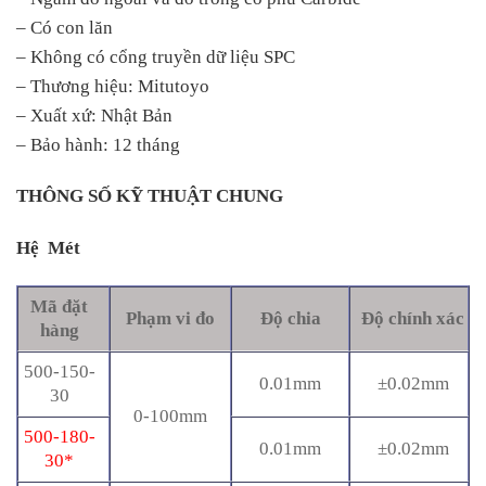
– Có con lăn
– Không có cổng truyền dữ liệu SPC
– Thương hiệu: Mitutoyo
– Xuất xứ: Nhật Bản
– Bảo hành: 12 tháng
THÔNG SỐ KỸ THUẬT CHUNG
Hệ Mét
Mã đặt
Phạm vi đo
Độ chia
Độ chính xác
hàng
500-150-
0.01mm
±0.02mm
30
0-100mm
500-180-
0.01mm
±0.02mm
30*