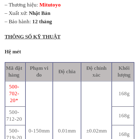
– Thương hiệu:
Mitutoyo
– Xuất xứ:
Nhật Bản
– Bảo hành:
12 tháng
THÔNG SỐ KỸ THUẬT
Hệ mét
Mã đặt
Phạm vi
Độ chính
Khối
Độ chia
hàng
đo
xác
lượng
500-
702-
168g
20*
500-
168g
712-20
500-
0-150mm
0.01mm
±0.02mm
168g
719-20