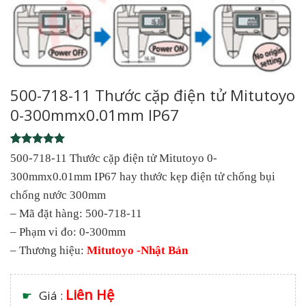
500-718-11 Thước cặp điện tử Mitutoyo
0-300mmx0.01mm IP67
Rated
1
5
500-718-11 Thước cặp điện tử Mitutoyo 0-
out of 5
300mmx0.01mm IP67 hay thước kẹp điện tử chống bụi
based on
customer
chống nước 300mm
rating
– Mã đặt hàng: 500-718-11
– Phạm vi đo: 0-300mm
– Thương hiệu:
Mitutoyo -Nhật Bản
Liên Hệ
☛
Giá :