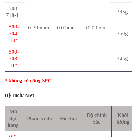
500-
345g
718-11
500-
0-300mm
0.01mm
±0.03mm
704-
350g
10*
500-
708-
345g
11*
* không có cổng SPC
Hệ Inch/ Mét
Mã
Độ chính
Khối
đặt
Phạm vi đo
Độ chia
xác
lượng
hàng
500-