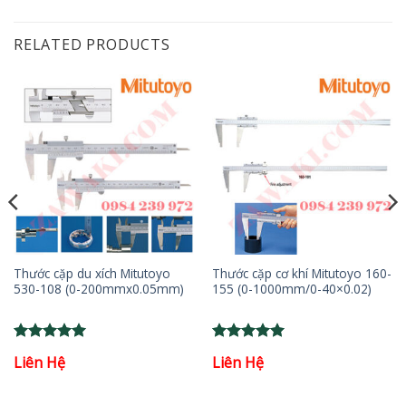
RELATED PRODUCTS
Thước cặp du xích Mitutoyo
Thước cặp cơ khí Mitutoyo 160-
530-108 (0-200mmx0.05mm)
155 (0-1000mm/0-40×0.02)
Rated
5
Rated
5
Liên Hệ
Liên Hệ
out of 5
out of 5