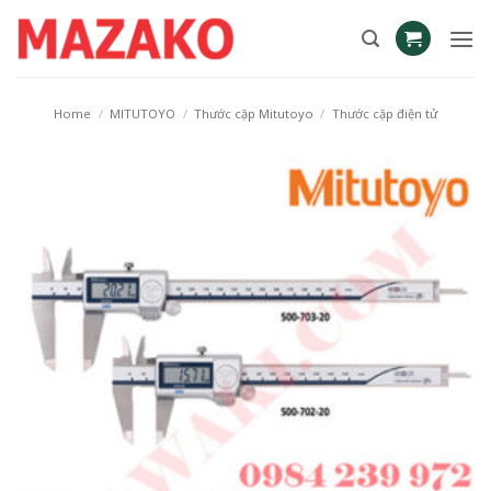
Skip
to
content
Home
/
MITUTOYO
/
Thước cặp Mitutoyo
/
Thước cặp điện tử