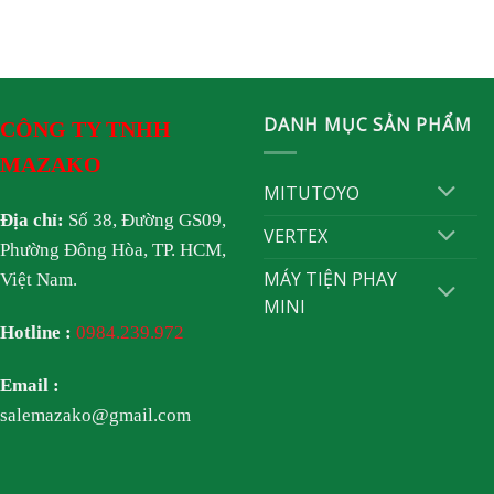
DANH MỤC SẢN PHẨM
CÔNG TY TNHH
MAZAKO
MITUTOYO
Địa chỉ:
Số 38, Đường GS09,
VERTEX
Phường Đông Hòa, TP. HCM,
MÁY TIỆN PHAY
Việt Nam.
MINI
Hotline :
0984.239.972
Email :
salemazako@gmail.com