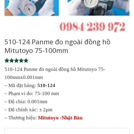
510-124 Panme đo ngoài đồng hồ
Mitutoyo 75-100mm
Rated
1
5
510-124 Panme đo ngoài đồng hồ Mitutoyo 75-
out of 5
100mmx0.001mm
based on
customer
– Mã đặt hàng:
510-124
rating
– Phạm vi đo: 75-100 mm
– Độ chia: 0.001mm
– Độ chính xác: ± 2μm
– Thương hiệu:
Mitutoyo -Nhật Bản