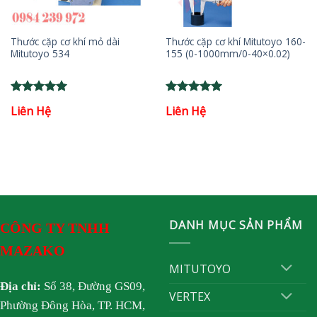
Thước cặp cơ khí mỏ dài
Thước cặp cơ khí Mitutoyo 160-
Mitutoyo 534
155 (0-1000mm/0-40×0.02)
Rated
5
Rated
5
Liên Hệ
Liên Hệ
out of 5
out of 5
DANH MỤC SẢN PHẨM
CÔNG TY TNHH
MAZAKO
MITUTOYO
Địa chỉ:
Số 38, Đường GS09,
VERTEX
Phường Đông Hòa, TP. HCM,