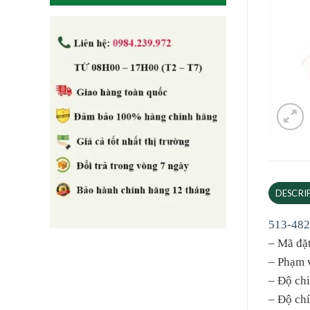
DESCRI
513-482
– Mã đặt
– Phạm v
– Độ chi
– Độ chí