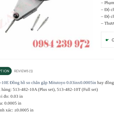
– Phạm 
– Độ ch
– Độ c
– Thươ
☛
G
PTION
REVIEWS (1)
-10E Đồng hồ so chân gập Mitutoyo 0.03inx0.0005in
hay đồng 
 hàng: 513-482-10A (Plus set), 513-482-10T (Full set)
i đo: 0.03 in
a: 0.0005 in
nh xác: ±0.0005 in