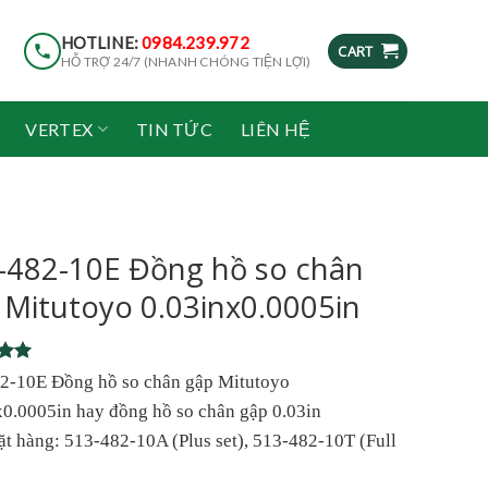
HOTLINE:
0984.239.972
CART
HỖ TRỢ 24/7 (NHANH CHÓNG TIỆN LỢI)
VERTEX
TIN TỨC
LIÊN HỆ
-482-10E Đồng hồ so chân
 Mitutoyo 0.03inx0.0005in
5
2-10E Đồng hồ so chân gập Mitutoyo
5
x0.0005in hay đồng hồ so chân gập 0.03in
on
r
ặt hàng: 513-482-10A (Plus set), 513-482-10T (Full