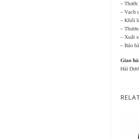
– Thước 
– Vạch c
– Khối 
– Thươn
– Xuất 
– Bảo h
Giao hà
Hải Dươ
RELA