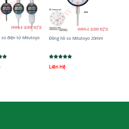
+
 so điện tử Mitutoyo
Đồng hồ so Mitutoyo 20mm
Rated
5
ệ
Liên Hệ
5
out of 5