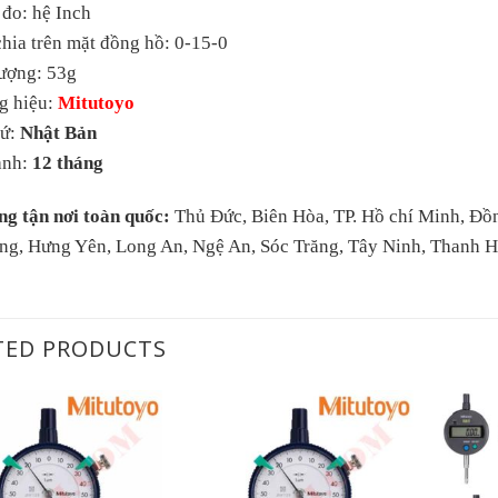
đo: hệ Inch
hia trên mặt đồng hồ: 0-15-0
lượng: 53g
g hiệu:
Mitutoyo
xứ:
Nhật Bản
ành:
12 tháng
ng tận nơi toàn quốc:
Thủ Đức, Biên Hòa, TP. Hồ chí Minh, Đồ
ng, Hưng Yên, Long An, Ngệ An, Sóc Trăng, Tây Ninh, Thanh 
TED PRODUCTS