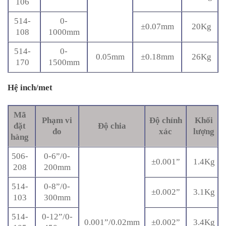
106
514-
0-
±0.07mm
20Kg
108
1000mm
514-
0-
0.05mm
±0.18mm
26Kg
170
1500mm
Hệ inch/met
Mã
Phạm vi
Độ chính
Khối
đặt
Độ chia
đo
xác
lượng
hàng
506-
0-6”/0-
±0.001”
1.4Kg
208
200mm
514-
0-8”/0-
±0.002”
3.1Kg
103
300mm
514-
0-12”/0-
0.001”/0.02mm
±0.002”
3.4Kg