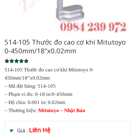
514-105 Thước đo cao cơ khí Mitutoyo
0-450mm/18”x0.02mm
Rated
1
5
514-105 Thước đo cao cơ khí Mitutoyo 0-
out of 5
450mm/18”x0.02mm
based on
customer
– Mã đặt hàng: 514-105
rating
– Phạm vi đo: 0-18 in/0-450mm
– Độ chia: 0.001 in/ 0.02mm
– Thương hiệu:
Mitutoyo – Nhật Bản
Liên Hệ
☛
Giá :