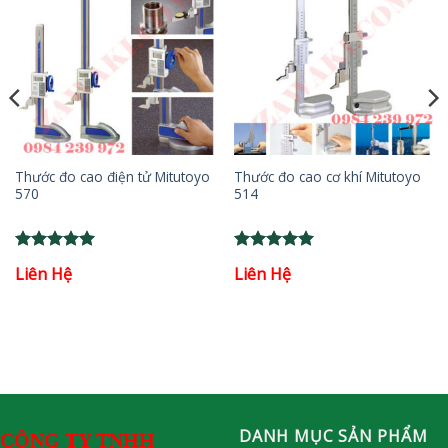
Thước đo cao điện tử Mitutoyo
Thước đo cao cơ khí Mitutoyo
570
514
Rated
5
Rated
5
Liên Hệ
Liên Hệ
out of 5
out of 5
DANH MỤC SẢN PHẨM
CÔNG TY TNHH