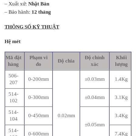
– Xuất xứ:
Nhật Bản
– Bảo hành:
12 tháng
THÔNG SỐ KỸ THUẬT
Hệ mét
Mã đặt
Phạm vi
Độ chính
Khối
Độ chia
hàng
đo
xác
lượng
506-
0-200mm
±0.03mm
1.4Kg
207
514-
0-300mm
±0.04mm
3.1Kg
102
514-
0-450mm
0.02mm
3.4Kg
104
±0.05mm
514-
0-600mm
7.4Kg