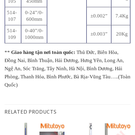
105
450mm
514-
0-24”/0-
±0.002”
7.4Kg
107
600mm
514-
0-40”/0-
±0.003”
20Kg
109
1000mm
**
Giao hàng tận nơi toàn quốc:
Thủ Đức, Biên Hòa,
Đồng Nai, Bình Thuận, Hải Dương, Hưng Yên, Long An,
Ngệ An, Sóc Trăng, Tây Ninh, Hà Nội, Bình Dương, Hải
Phòng, Thanh Hóa, Bình Phước, Bà Rịa-Vũng Tàu…..(Toàn
Quốc)
RELATED PRODUCTS