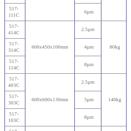
517-
6µm
111C
517-
2.5µm
414C
517-
600x450x100mm
4µm
80kg
314C
517-
8µm
114C
517-
2.5µm
403C
517-
600x600x130mm
5µm
140kg
303C
517-
8µm
103C