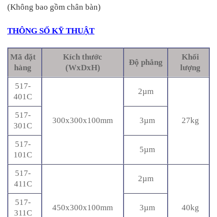
(Không bao gồm chân bàn)
THÔNG SỐ KỸ THUẬT
Mã đặt
Kích thước
Khối
Độ phẳng
hàng
(WxDxH)
lượng
517-
2µm
401C
517-
300x300x100mm
3µm
27kg
301C
517-
5µm
101C
517-
2µm
411C
517-
450x300x100mm
3µm
40kg
311C