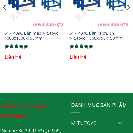
517-409C Bàn máp Mitutoyo
517-407C Bàn rà chuẩn
1000x1000x150mm
Mitutoyo 1000x750x150mm
Rated
5
Rated
5
Liên Hệ
Liên Hệ
out of 5
out of 5
DANH MỤC SẢN PHẨM
CÔNG TY TNHH
MAZAKO
MITUTOYO
Địa chỉ:
Số 38, Đường GS09,