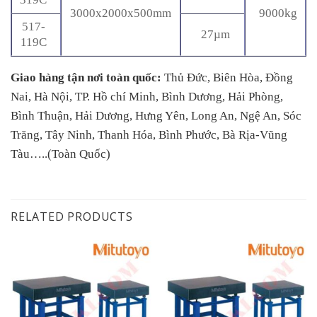
3000x2000x500mm
9000kg
517-
27µm
119C
Giao hàng tận nơi toàn quốc:
Thủ Đức, Biên Hòa, Đồng
Nai, Hà Nội, TP. Hồ chí Minh, Bình Dương, Hải Phòng,
Bình Thuận, Hải Dương, Hưng Yên, Long An, Ngệ An, Sóc
Trăng, Tây Ninh, Thanh Hóa, Bình Phước, Bà Rịa-Vũng
Tàu…..(Toàn Quốc)
RELATED PRODUCTS