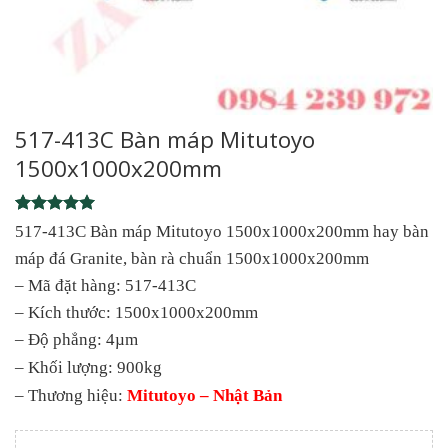
517-413C Bàn máp Mitutoyo
1500x1000x200mm
Rated
1
5
517-413C Bàn máp Mitutoyo 1500x1000x200mm hay bàn
out of 5
máp đá Granite, bàn rà chuẩn 1500x1000x200mm
based on
customer
– Mã đặt hàng: 517-413C
rating
– Kích thước: 1500x1000x200mm
– Độ phẳng: 4µm
– Khối lượng: 900kg
– Thương hiệu:
Mitutoyo – Nhật Bản