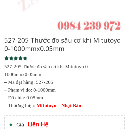
527-205 Thước đo sâu cơ khí Mitutoyo
0-1000mmx0.05mm
Rated
1
5
527-205 Thước đo sâu cơ khí Mitutoyo 0-
out of 5
1000mmx0.05mm
based on
customer
– Mã đặt hàng: 527-205
rating
– Phạm vi đo: 0-1000mm
– Độ chia: 0.05mm
– Thương hiệu:
Mitutoyo – Nhật Bản
Liên Hệ
☛
Giá :