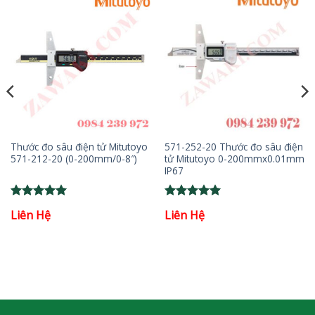
Thước đo sâu điện tử Mitutoyo
571-252-20 Thước đo sâu điện
571-212-20 (0-200mm/0-8″)
tử Mitutoyo 0-200mmx0.01mm
IP67
Rated
5
Rated
5
Liên Hệ
Liên Hệ
out of 5
out of 5