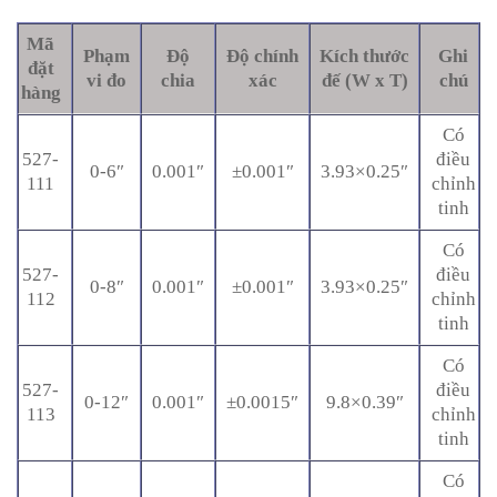
Mã
Phạm
Độ
Độ chính
Kích thước
Ghi
đặt
vi đo
chia
xác
đế (W x T)
chú
hàng
Có
527-
điều
0-6″
0.001″
±0.001″
3.93×0.25″
111
chỉnh
tinh
Có
527-
điều
0-8″
0.001″
±0.001″
3.93×0.25″
112
chỉnh
tinh
Có
527-
điều
0-12″
0.001″
±0.0015″
9.8×0.39″
113
chỉnh
tinh
Có