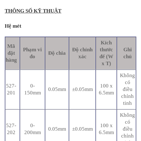
THÔNG SỐ KỸ THUẬT
Hệ mét
Kích
Mã
Phạm vi
Độ chính
thước
Ghi
đặt
Độ chia
đo
xác
đế (W
chú
hàng
x T)
Không
có
527-
0-
100 x
0.05mm
±0.05mm
điều
201
150mm
6.5mm
chỉnh
tinh
Không
có
527-
0-
100 x
0.05mm
±0.05mm
điều
202
200mm
6.5mm
chỉnh