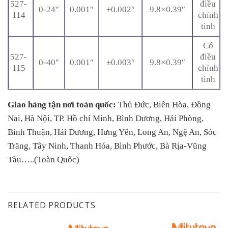
527-
điều
0-24″
0.001″
±0.002″
9.8×0.39″
114
chỉnh
tinh
Có
527-
điều
0-40″
0.001″
±0.003″
9.8×0.39″
115
chỉnh
tinh
Giao hàng tận nơi toàn quốc:
Thủ Đức, Biên Hòa, Đồng
Nai, Hà Nội, TP. Hồ chí Minh, Bình Dương, Hải Phòng,
Bình Thuận, Hải Dương, Hưng Yên, Long An, Ngệ An, Sóc
Trăng, Tây Ninh, Thanh Hóa, Bình Phước, Bà Rịa-Vũng
Tàu…..(Toàn Quốc)
RELATED PRODUCTS