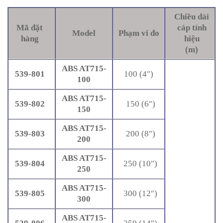
Chiều dài
Mã đặt
cáp tính
Model
Phạm vi đo
hàng
hiệu
(m)
ABS AT715-
539-801
100 (4″)
100
ABS AT715-
539-802
150 (6″)
150
ABS AT715-
539-803
200 (8″)
200
ABS AT715-
539-804
250 (10″)
250
ABS AT715-
539-805
300 (12″)
300
ABS AT715-