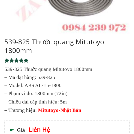
539-825 Thước quang Mitutoyo
1800mm
Rated
1
5
539-825 Thước quang Mitutoyo 1800mm
out of 5
– Mã đặt hàng: 539-825
based on
customer
– Model: ABS AT715-1800
rating
– Phạm vi đo: 1800mm (72in)
– Chiều dài cáp tính hiệu: 5m
– Thương hiệu:
Mitutoyo-Nhật Bản
Liên Hệ
☛
Giá :