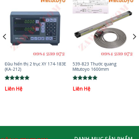
Đầu hiển thị 2 trục XY 174-183E
539-823 Thước quang
(KA-212)
Mitutoyo 1600mm
Rated
5
Rated
5
Liên Hệ
Liên Hệ
out of 5
out of 5
DANH MỤC SẢN PHẨM