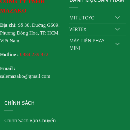
CÔNG TY TNHH
MAZAKO
MITUTOYO
Địa chỉ:
Số 38, Đường GS09,
VERTEX
Phường Đông Hòa, TP. HCM,
MÁY TIỆN PHAY
Việt Nam.
MINI
Hotline :
0984.239.972
Email :
salemazako@gmail.com
CHÍNH SÁCH
Chính Sách Vận Chuyển