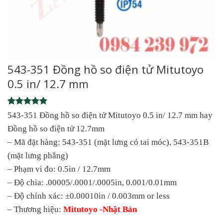
543-351 Đồng hồ so điện tử Mitutoyo
0.5 in/ 12.7 mm
Rated
1
5
543-351 Đồng hồ so điện tử Mitutoyo 0.5 in/ 12.7 mm hay
out of 5
Đồng hồ so điện tử 12.7mm
based on
customer
– Mã đặt hàng: 543-351 (mặt lưng có tai móc), 543-351B
rating
(mặt lưng phẳng)
– Phạm vi đo: 0.5in / 12.7mm
– Độ chia: .00005/.0001/.0005in, 0.001/0.01mm
– Độ chính xác: ±0.00010in / 0.003mm or less
– Thương hiệu:
Mitutoyo -Nhật Bản