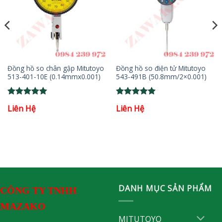
Đồng hồ so chân gập Mitutoyo
Đồng hồ so điện tử Mitutoyo
513-401-10E (0.14mmx0.001)
543-491B (50.8mm/2×0.001)
Rated
5
Rated
5
Liên Hệ
Liên Hệ
out of 5
out of 5
DANH MỤC SẢN PHẨM
CÔNG TY TNHH
MAZAKO
MITUTOYO