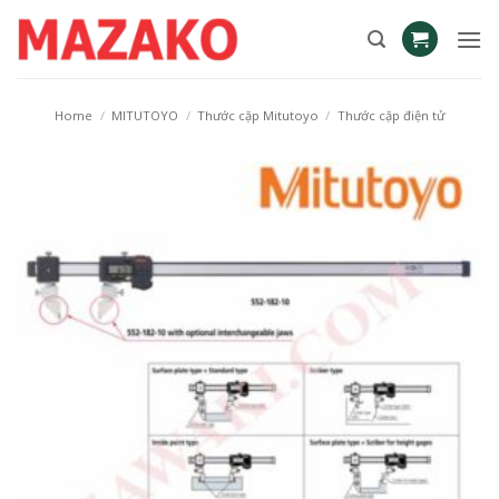
Skip
to
content
Home
/
MITUTOYO
/
Thước cặp Mitutoyo
/
Thước cặp điện tử