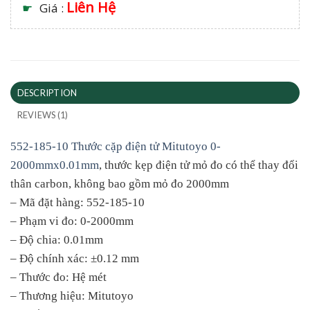
Liên Hệ
☛
Giá :
DESCRIPTION
REVIEWS (1)
552-185-10 Thước cặp điện tử Mitutoyo 0-
2000mmx0.01mm
, thước kẹp điện tử mỏ đo có thể thay đổi
thân carbon, không bao gồm mỏ đo 2000mm
– Mã đặt hàng: 552-185-10
– Phạm vi đo: 0-2000mm
– Độ chia: 0.01mm
– Độ chính xác: ±0.12 mm
– Thước đo: Hệ mét
– Thương hiệu: Mitutoyo