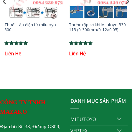
Thước cặp điện tử mitutoyo
Thước cặp cơ khí Mitutoyo 530-
500
115 (0-300mm/0-12×0.05)
Rated
5
Rated
5
Liên Hệ
Liên Hệ
out of 5
out of 5
DANH MỤC SẢN PHẨM
CÔNG TY TNHH
MAZAKO
MITUTOYO
Địa chỉ:
Số 38, Đường GS09,
VERTEX