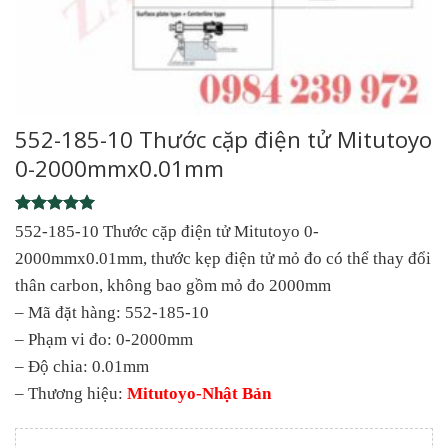
552-185-10 Thước cặp điện tử Mitutoyo
0-2000mmx0.01mm
Rated
1
5
552-185-10 Thước cặp điện tử Mitutoyo 0-
out of 5
2000mmx0.01mm, thước kẹp điện tử mỏ đo có thể thay đổi
based on
customer
thân carbon, không bao gồm mỏ đo 2000mm
rating
– Mã đặt hàng: 552-185-10
– Phạm vi đo: 0-2000mm
– Độ chia: 0.01mm
– Thương hiệu:
Mitutoyo-Nhật Bản