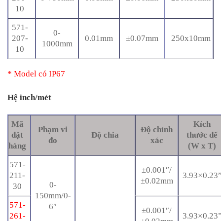
10
571-
0-
207-
0.01mm
±0.07mm
250x10mm
1000mm
10
* Model có IP67
Hệ inch/mét
Mã
Kích
Phạm vi
Độ chính
đặt
Độ chia
thước đế
đo
xác
hàng
(W x T)
571-
±0.001″/
211-
3.93×0.23
±0.02mm
0-
30
150mm/0-
571-
6″
±0.001″/
261-
3.93×0.23