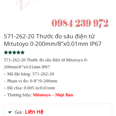
571-262-20 Thước đo sâu điện tử
Mitutoyo 0-200mm/8”x0.01mm IP67
Rated
1
5
571-262-20 Thước đo sâu điện tử Mitutoyo 0-
out of 5
200mm/8”x0.01mm IP67
based on
customer
– Mã đặt hàng: 571-262-20
rating
– Phạm vi đo: 0-8”/0-200mm
– Độ chia: 0.005 in/0.01mm
– Thương hiệu:
Mitutoyo – Nhật Bản
Liên Hệ
☛
Giá :