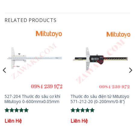
RELATED PRODUCTS
527-204 Thước đo sâu cơ khí
Thước đo sâu điện tử Mitutoyo
Mitutoyo 0-600mmx0.05mm
571-212-20 (0-200mm/0-8″)
Rated
5
Rated
5
Liên Hệ
Liên Hệ
out of 5
out of 5