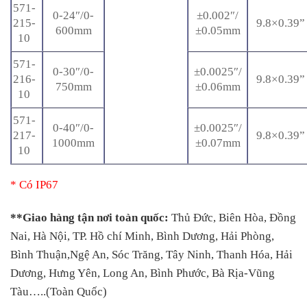
571-
0-24″/0-
±0.002″/
215-
9.8×0.39”
600mm
±0.05mm
10
571-
0-30″/0-
±0.0025″/
216-
9.8×0.39”
750mm
±0.06mm
10
571-
0-40″/0-
±0.0025″/
217-
9.8×0.39”
1000mm
±0.07mm
10
* Có IP67
**Giao hàng tận nơi toàn quốc:
Thủ Đức, Biên Hòa, Đồng
Nai, Hà Nội, TP. Hồ chí Minh, Bình Dương, Hải Phòng,
Bình Thuận,Ngệ An, Sóc Trăng, Tây Ninh, Thanh Hóa, Hải
Dương, Hưng Yên, Long An, Bình Phước, Bà Rịa-Vũng
Tàu…..(Toàn Quốc)