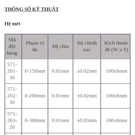
THÔNG SỐ KỸ THUẬT
Hệ mét
Mã
Phạm vi
Độ chính
Kích thước
đặt
Độ chia
đo
xác
đế (W x T)
hàng
571-
201-
0-150mm
0.01mm
±0.02mm
100x6mm
30
571-
202-
0-200mm
0.01mm
±0.02mm
100x6mm
30
571-
203-
0-300mm
0.01mm
±0.03mm
100x6mm
20