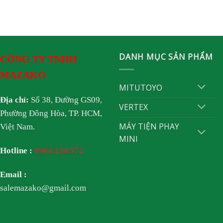
DANH MỤC SẢN PHẨM
CÔNG TY TNHH
MAZAKO
MITUTOYO
Địa chỉ:
Số 38, Đường GS09,
VERTEX
Phường Đông Hòa, TP. HCM,
MÁY TIỆN PHAY
Việt Nam.
MINI
Hotline :
0984.239.972
Email :
salemazako@gmail.com