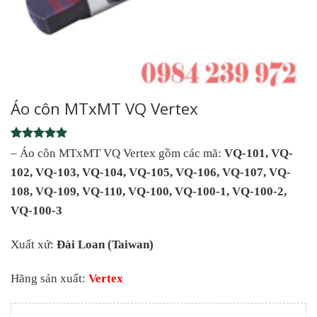
Áo côn MTxMT VQ Vertex
Rated
1
5
– Áo côn MTxMT VQ Vertex gồm các mã:
VQ-101, VQ-
out of 5
102, VQ-103, VQ-104, VQ-105, VQ-106, VQ-107, VQ-
based on
customer
108, VQ-109, VQ-110, VQ-100, VQ-100-1, VQ-100-2,
rating
VQ-100-3
Xuất xứ:
Đài Loan (Taiwan)
Hãng sản xuất:
Vertex