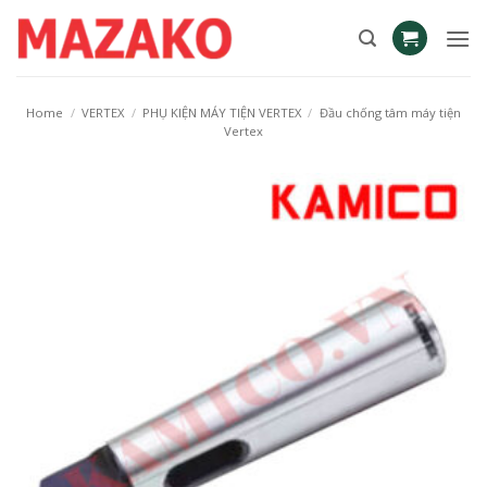
Skip
to
content
Home
/
VERTEX
/
PHỤ KIỆN MÁY TIỆN VERTEX
/
Đầu chống tâm máy tiện
Vertex