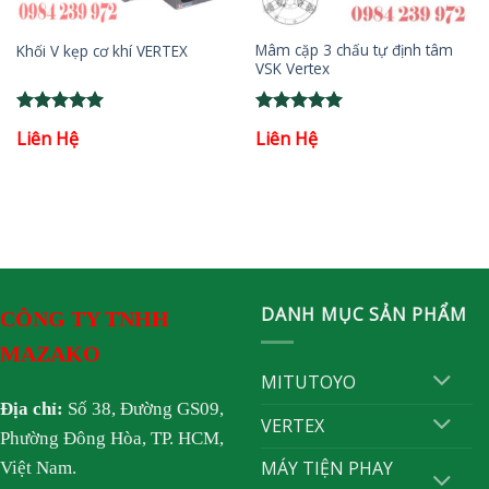
Mâm cặp 3 chấu tự định tâm
Khối V kẹp cơ khí VERTEX
VSK Vertex
Rated
5
Rated
5
Liên Hệ
Liên Hệ
out of 5
out of 5
DANH MỤC SẢN PHẨM
CÔNG TY TNHH
MAZAKO
MITUTOYO
Địa chỉ:
Số 38, Đường GS09,
VERTEX
Phường Đông Hòa, TP. HCM,
MÁY TIỆN PHAY
Việt Nam.