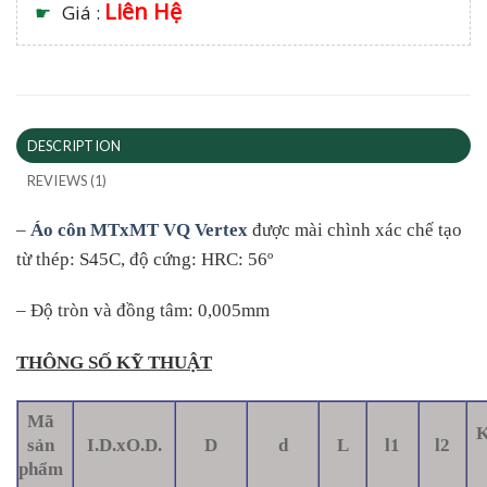
Liên Hệ
☛
Giá :
DESCRIPTION
REVIEWS (1)
–
Áo côn MTxMT VQ Vertex
được mài chình xác chế tạo
từ thép: S45C, độ cứng: HRC: 56º
– Độ tròn và đồng tâm: 0,005mm
THÔNG SỐ KỸ THUẬT
Mã
K
sản
I.D.xO.D.
D
d
L
l1
l2
phẩm