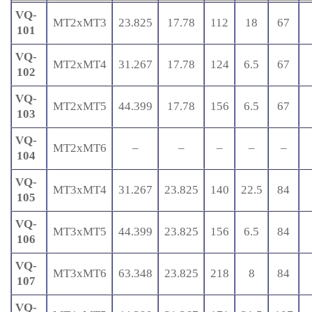
VQ-
MT2xMT3
23.825
17.78
112
18
67
101
VQ-
MT2xMT4
31.267
17.78
124
6.5
67
102
VQ-
MT2xMT5
44.399
17.78
156
6.5
67
103
VQ-
MT2xMT6
–
–
–
–
–
104
VQ-
MT3xMT4
31.267
23.825
140
22.5
84
105
VQ-
MT3xMT5
44.399
23.825
156
6.5
84
106
VQ-
MT3xMT6
63.348
23.825
218
8
84
107
VQ-