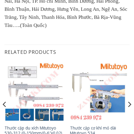
Nai, Hà Nội, TP. Hồ chí Minh, Bình Dương, Hải Phòng,
Bình Thuận, Hải Dương, Hưng Yên, Long An, Ngệ An, Sóc
Trăng, Tây Ninh, Thanh Hóa, Bình Phước, Bà Rịa-Vũng
Tàu…..(Toàn Quốc)
RELATED PRODUCTS
Thước cặp du xích Mitutoyo
Thước cặp cơ khí mỏ dài
530-312 (0-150mm/0-6″x0.02)
Mitutoyo 534