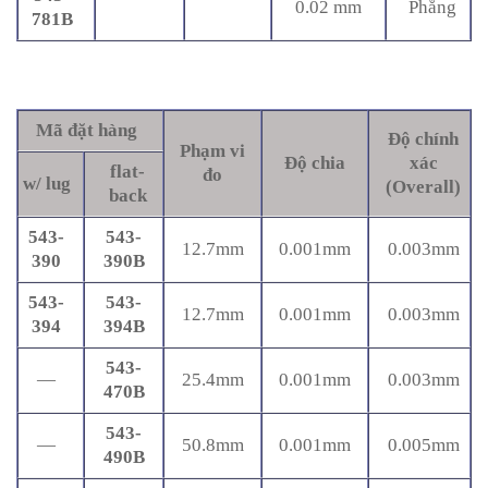
0.02 mm
Phẳng
781B
Mã đặt hàng
Độ chính
Phạm vi
Độ chia
xác
flat-
đo
w/ lug
(Overall)
back
543-
543-
12.7mm
0.001mm
0.003mm
390
390B
543-
543-
12.7mm
0.001mm
0.003mm
394
394B
543-
—
25.4mm
0.001mm
0.003mm
470B
543-
—
50.8mm
0.001mm
0.005mm
490B