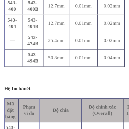
543-
543-
12.7mm
0.01mm
0.02mm
400
400B
543-
543-
12.7mm
0.01mm
0.02mm
404
404B
543-
—
25.4mm
0.01mm
0.02mm
474B
543-
—
50.8mm
0.01mm
0.04mm
494B
Hệ Inch/mét
Mã
Phạm
Độ chính xác
đặt
Độ chia
vi đo
(Overall)
hàng
543-