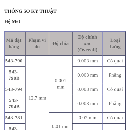
THÔNG SỐ KỸ THUẬT
Hệ Mét
Độ chính
Mã đặt
Phạm vi
Loại
Độ chia
xác
hàng
đo
Lưng
(Overall)
543-790
0.003 mm
Có quai
543-
0.003 mm
Phẳng
790B
0.001
mm
543-794
0.003 mm
Có quai
12.7 mm
543-
0.003 mm
Phẳng
794B
543-781
0.02 mm
Có quai
0.01 mm
543-