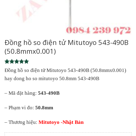
Đồng hồ so điện tử Mitutoyo 543-490B
(50.8mmx0.001)
Rated
1
5
Đồng hồ so điện tử Mitutoyo 543-490B (50.8mmx0.001)
out of 5
hay dong ho so mitutoyo 50.8mm 543-490B
based on
customer
rating
– Mã đặt hàng:
543-490B
– Phạm vi đo:
50.8mm
– Thương hiệu:
Mitutoyo -Nhật Bản