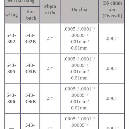
Mã đặt hàng
Độ chính
Phạm
Độ chia
xác
flat-
vi đo
w/ lug
(Overall)
back
.0005″/ .0001″/
543-
543-
.00005″/
.5”
.0001”
392
392B
.001mm /
0.01mm
.0005″/ .0001″/
543-
543-
.00005″/
.5”
.0001”
395
395B
.001mm /
0.01mm
.0005″/ .0001″/
543-
543-
.00005″/
.5”
.0001”
396
396B
.001mm /
0.01mm
.0005″/ .0001″/
543-
.00005″/
—
1”
.0001”