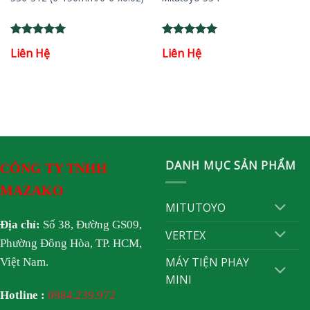
Rated
5
Rated
5
Liên Hệ
Liên Hệ
out of 5
out of 5
DANH MỤC SẢN PHẨM
CÔNG TY TNHH
MAZAKO
MITUTOYO
Địa chỉ:
Số 38, Đường GS09,
VERTEX
Phường Đông Hòa, TP. HCM,
MÁY TIỆN PHAY
Việt Nam.
MINI
Hotline :
0984.239.972