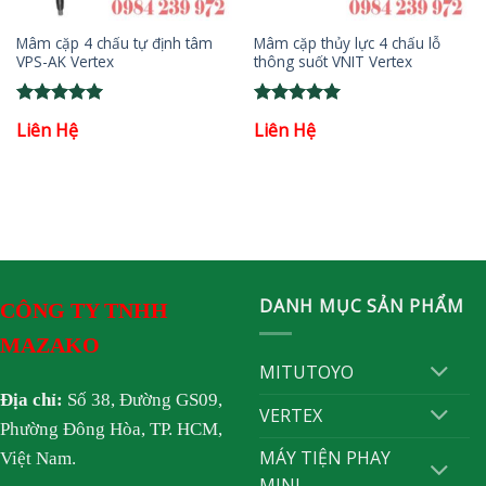
Mâm cặp 4 chấu tự định tâm
Mâm cặp thủy lực 4 chấu lỗ
VPS-AK Vertex
thông suốt VNIT Vertex
Rated
5
Rated
5
Liên Hệ
Liên Hệ
out of 5
out of 5
DANH MỤC SẢN PHẨM
CÔNG TY TNHH
MAZAKO
MITUTOYO
Địa chỉ:
Số 38, Đường GS09,
VERTEX
Phường Đông Hòa, TP. HCM,
MÁY TIỆN PHAY
Việt Nam.
MINI