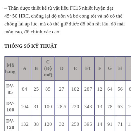
– Thân được thiết kế từ vật liệu FC15 nhiệt luyện đạt
45~50 HRC, chống lại độ uốn và bẻ cong tốt và nó có thể
chống lại áp lực, mà có thể giữ được độ bền rất lâu, độ mài
mòn cao, độ chính xác cao.
THÔNG SỐ KỸ THUẬT
C
Mã
A
B
(Độ
D
E
E1
F
G
H
hàng
mở)
DV-
84
25
85
27
182
287
12
64
56
85
DV-
104
31
100
28.5
220
343
13
78
63
1
100
DV-
132
38
120
32
250
395
14
91
71
1
120