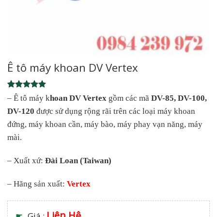
Ê tô máy khoan DV Vertex
Rated
1
5
– Ê tô máy k
hoan DV Vertex
gồm các mã
DV-85, DV-100,
out of 5
DV-120
được sử dụng rộng rãi trên các loại máy khoan
based on
customer
đứng, máy khoan cần, máy bào, máy phay vạn năng, máy
rating
mài.
– Xuất xứ:
Đài Loan (Taiwan)
– Hãng sản xuất:
Vertex
Liên Hệ
☛
Giá :