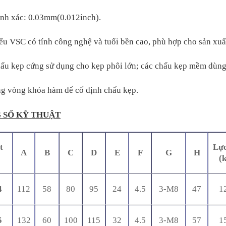
ính xác: 0.03mm(0.012inch).
ểu VSC có tính công nghệ và tuổi bền cao, phù hợp cho sản xuấ
ấu kẹp cứng sử dụng cho kẹp phôi lớn; các chấu kẹp mềm dùng 
ng vòng khóa hàm để cố định chấu kẹp.
 SỐ KỸ THUẬT
t
Lực
A
B
C
D
E
F
G
H
(k
4
112
58
80
95
24
4.5
3-M8
47
1
5
132
60
100
115
32
4.5
3-M8
57
1