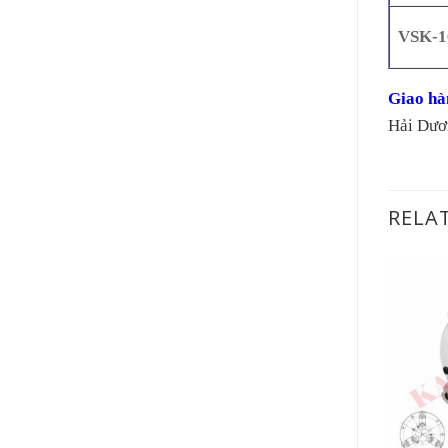
VSK-1
Giao hà
Hải Dươ
RELA
+
+