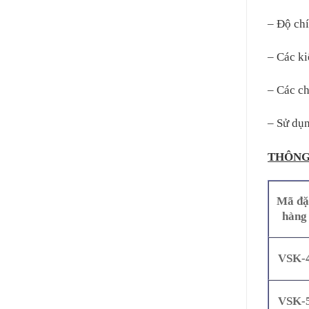
– Độ ch
– Các ki
– Các ch
– Sử dụ
THÔNG
Mã đặ
hàng
VSK-
VSK-