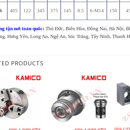
6
405
122
345
375
145
8.5
6-M14
150
4
ng tận nơi toàn quốc:
Thủ Đức, Biên Hòa, Đồng Nai, Hà Nội, B
ng, Hưng Yên, Long An, Ngệ An, Sóc Trăng, Tây Ninh, Thanh 
TED PRODUCTS
+
+