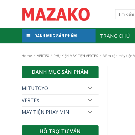
Skip
to
Search
for:
content
TRANG CHỦ
DANH MỤC SẢN PHẨM
Home
/
VERTEX
/
PHỤ KIỆN MÁY TIỆN VERTEX
/
Mâm cặp máy tiện 
DANH MỤC SẢN PHẨM
MITUTOYO
VERTEX
MÁY TIỆN PHAY MINI
HỖ TRỢ TƯ VẤN