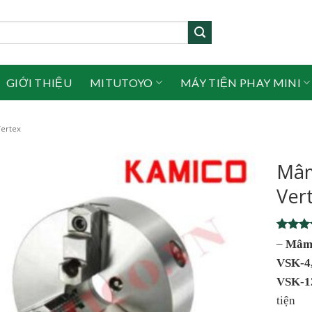
GIỚI THIỆU
MITUTOYO
MÁY TIỆN PHAY MINI
Vertex
Mâm
Ver
Rated
1
–
Mâm 
out of 
VSK-4,
based 
custome
VSK-1
rating
tiện