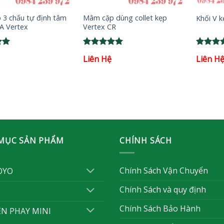
3 chấu tự định tâm
Mâm cặp dùng collet kẹp
Khối V k
A Vertex
Vertex CR
Rated
5
Rated
5
Liên Hệ
Liên H
out of 5
out of 
MỤC SẢN PHẨM
CHÍNH SÁCH
Chính Sách Vận Chuyển
OYO
Chính Sách và quy định
Chính Sách Bảo Hành
ỆN PHAY MINI