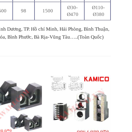
Ø30-
Ø110-
500
98
1500
Ø470
Ø380
ình Dương, TP. Hồ chí Minh, Hải Phòng, Bình Thuận,
Hóa, Bình Phước, Bà Rịa-Vũng Tàu…..(Toàn Quốc)
+