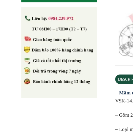
DESCRI
–
Mâm c
VSK-14, 
– Gồm 2 
– Loại m