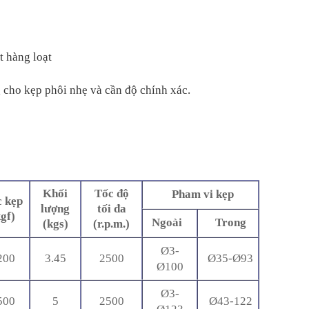
t hàng loạt
cho kẹp phôi nhẹ và cần độ chính xác.
Khối
Tốc độ
Pham vi kẹp
 kẹp
lượng
tối đa
gf)
Ngoài
Trong
(kgs)
(r.p.m.)
Ø3-
200
3.45
2500
Ø35-
Ø93
Ø100
Ø3-
500
5
2500
Ø43-
122