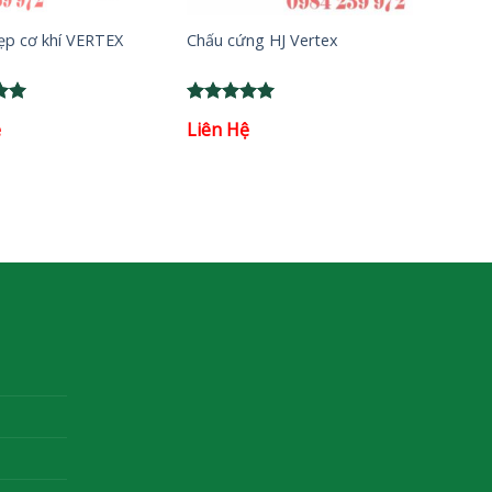
ẹp cơ khí VERTEX
Chấu cứng HJ Vertex
Rated
5
ệ
Liên Hệ
5
out of 5