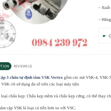
– Xuất
– Hãng
☛
G
PTION
REVIEWS (1)
ặp 3 chấu tự định tâm VSK Vertex
gồm các mã VSK-4, VSK-5
VSK-16 sử dụng đa số trên các loại máy tiện
loại chấu kẹp: Chấu kẹp mềm và chấu kẹp cứng, có thể thay c
âm cặp VSK là loại cả tiến hơn so với VSC.