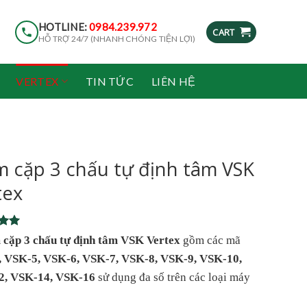
HOTLINE:
0984.239.972
CART
HỖ TRỢ 24/7 (NHANH CHÓNG TIỆN LỢI)
VERTEX
TIN TỨC
LIÊN HỆ
 cặp 3 chấu tự định tâm VSK
tex
5
cặp 3 chấu tự định tâm VSK Vertex
gồm các mã
5
 VSK-5, VSK-6, VSK-7, VSK-8, VSK-9, VSK-10,
on
r
2, VSK-14, VSK-16
sử dụng đa số trên các loại máy