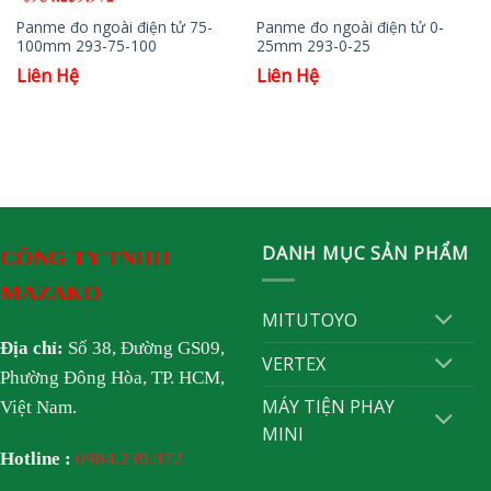
Panme đo ngoài điện tử 75-
Panme đo ngoài điện tử 0-
100mm 293-75-100
25mm 293-0-25
Liên Hệ
Liên Hệ
DANH MỤC SẢN PHẨM
CÔNG TY TNHH
MAZAKO
MITUTOYO
Địa chỉ:
Số 38, Đường GS09,
VERTEX
Phường Đông Hòa, TP. HCM,
MÁY TIỆN PHAY
Việt Nam.
MINI
Hotline :
0984.239.972