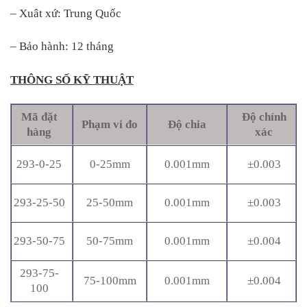
– Xuât xứ: Trung Quốc
– Bảo hành: 12 tháng
THÔNG SỐ KỸ THUẬT
Mã đặt
Độ chính
Phạm vi đo
Độ chia
hàng
xác
293-0-25
0-25mm
0.001mm
±0.003
293-25-50
25-50mm
0.001mm
±0.003
293-50-75
50-75mm
0.001mm
±0.004
293-75-
75-100mm
0.001mm
±0.004
100