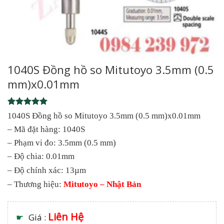
1040S Đồng hồ so Mitutoyo 3.5mm (0.5
mm)x0.01mm
Rated
1
5
1040S Đồng hồ so Mitutoyo 3.5mm (0.5 mm)x0.01mm
out of 5
– Mã đặt hàng: 1040S
based on
customer
– Phạm vi đo: 3.5mm (0.5 mm)
rating
– Độ chia: 0.01mm
– Độ chính xác: 13µm
– Thương hiệu:
Mitutoyo – Nhật Bản
Liên Hệ
☛
Giá :