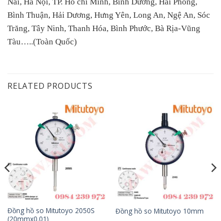
Nai, Hà Nội, TP. Hồ chí Minh, Bình Dương, Hải Phòng,
Bình Thuận, Hải Dương, Hưng Yên, Long An, Ngệ An, Sóc
Trăng, Tây Ninh, Thanh Hóa, Bình Phước, Bà Rịa-Vũng
Tàu…..(Toàn Quốc)
RELATED PRODUCTS
Đồng hồ so Mitutoyo 2050S
Đồng hồ so Mitutoyo 10mm
(20mmx0.01)