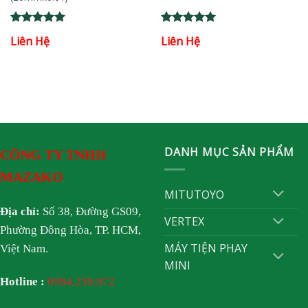
Rated
5
Rated
5
Liên Hệ
Liên Hệ
out of 5
out of 5
DANH MỤC SẢN PHẨM
CÔNG TY TNHH
MAZAKO
MITUTOYO
Địa chỉ:
Số 38, Đường GS09,
VERTEX
Phường Đông Hòa, TP. HCM,
MÁY TIỆN PHAY
Việt Nam.
MINI
Hotline :
0984.239.972