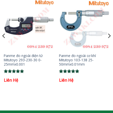
Panme đo ngoài điện tử
Panme đo ngoài cơ khí
Mitutoyo 293-230-30 0-
Mitutoyo 103-138 25-
25mmx0.001
50mmx0.01mm
Rated
5
Rated
5
Liên Hệ
Liên Hệ
out of 5
out of 5