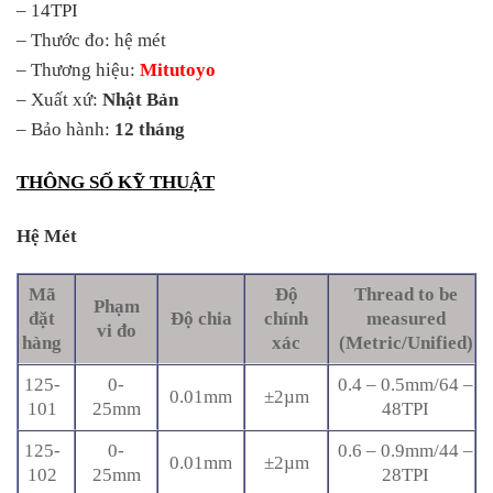
– 14TPI
– Thước đo: hệ mét
– Thương hiệu:
Mitutoyo
– Xuất xứ:
Nhật Bản
– Bảo hành:
12 tháng
THÔNG SỐ KỸ THUẬT
Hệ Mét
Mã
Độ
Thread to be
Phạm
đặt
Độ chia
chính
measured
vi đo
hàng
xác
(Metric/Unified)
125-
0-
0.4 – 0.5mm/64 –
0.01mm
±2µm
101
25mm
48TPI
125-
0-
0.6 – 0.9mm/44 –
0.01mm
±2µm
102
25mm
28TPI