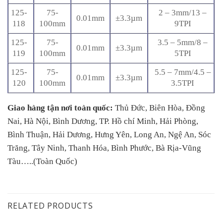
125-
75-
2 – 3mm/13 –
0.01mm
±3.3µm
118
100mm
9TPI
125-
75-
3.5 – 5mm/8 –
0.01mm
±3.3µm
119
100mm
5TPI
125-
75-
5.5 – 7mm/4.5 –
0.01mm
±3.3µm
120
100mm
3.5TPI
Giao hàng tận nơi toàn quốc:
Thủ Đức, Biên Hòa, Đồng
Nai, Hà Nội, Bình Dương, TP. Hồ chí Minh, Hải Phòng,
Bình Thuận, Hải Dương, Hưng Yên, Long An, Ngệ An, Sóc
Trăng, Tây Ninh, Thanh Hóa, Bình Phước, Bà Rịa-Vũng
Tàu…..(Toàn Quốc)
RELATED PRODUCTS