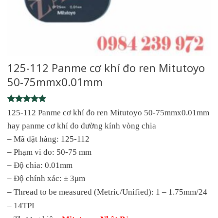
125-112 Panme cơ khí đo ren Mitutoyo
50-75mmx0.01mm
Rated
1
5
125-112 Panme cơ khí đo ren Mitutoyo 50-75mmx0.01mm
out of 5
hay panme cơ khí đo đường kính vòng chia
based on
customer
– Mã đặt hàng: 125-112
rating
– Phạm vi đo: 50-75 mm
– Độ chia: 0.01mm
– Độ chính xác: ± 3μm
– Thread to be measured (Metric/Unified): 1 – 1.75mm/24
– 14TPI