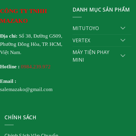
DANH MỤC SẢN PHẨM
CÔNG TY TNHH
MAZAKO
MITUTOYO
Địa chỉ:
Số 38, Đường GS09,
VERTEX
Phường Đông Hòa, TP. HCM,
MÁY TIỆN PHAY
Việt Nam.
MINI
Hotline :
0984.239.972
Email :
salemazako@gmail.com
CHÍNH SÁCH
Chính Sách Vận Chuyển