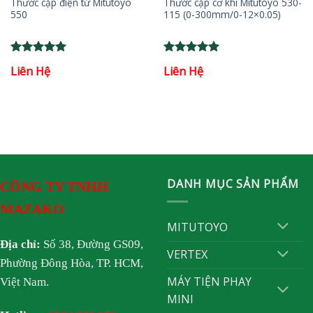
Thước cặp điện tử Mitutoyo
Thước cặp cơ khí Mitutoyo 530-
550
115 (0-300mm/0-12×0.05)
Rated
5
Rated
5
Liên Hệ
Liên Hệ
out of 5
out of 5
DANH MỤC SẢN PHẨM
CÔNG TY TNHH
MAZAKO
MITUTOYO
Địa chỉ:
Số 38, Đường GS09,
VERTEX
Phường Đông Hòa, TP. HCM,
MÁY TIỆN PHAY
Việt Nam.
MINI