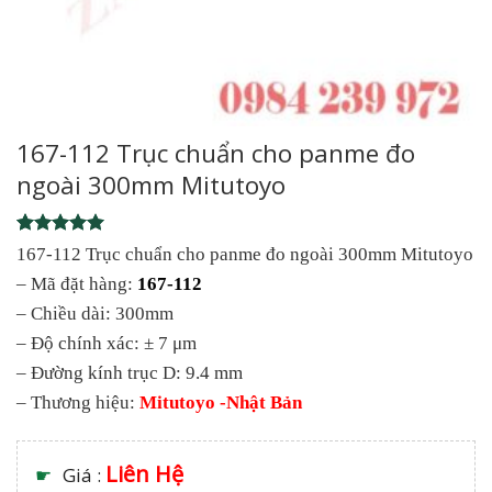
167-112 Trục chuẩn cho panme đo
ngoài 300mm Mitutoyo
Rated
1
5
167-112 Trục chuẩn cho panme đo ngoài 300mm Mitutoyo
out of 5
– Mã đặt hàng:
167-112
based on
customer
– Chiều dài: 300mm
rating
– Độ chính xác: ± 7 μm
– Đường kính trục D: 9.4 mm
– Thương hiệu:
Mitutoyo -Nhật Bản
Liên Hệ
☛
Giá :