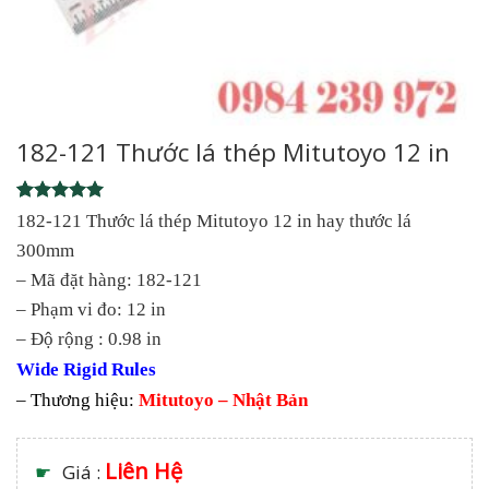
182-121 Thước lá thép Mitutoyo 12 in
Rated
1
5
182-121 Thước lá thép Mitutoyo 12 in hay thước lá
out of 5
300mm
based on
customer
– Mã đặt hàng: 182-121
rating
– Phạm vi đo: 12 in
– Độ rộng : 0.98 in
Wide Rigid Rules
– Thương hiệu:
Mitutoyo – Nhật Bản
Liên Hệ
☛
Giá :