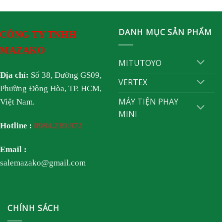
DANH MỤC SẢN PHẨM
CÔNG TY TNHH
MAZAKO
MITUTOYO
Địa chỉ:
Số 38, Đường GS09,
VERTEX
Phường Đông Hòa, TP. HCM,
MÁY TIỆN PHAY
Việt Nam.
MINI
Hotline :
0984.239.972
Email :
salemazako@gmail.com
CHÍNH SÁCH