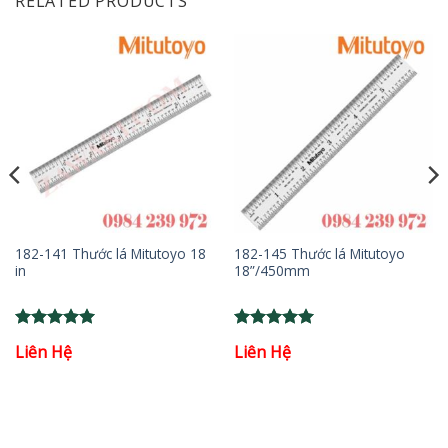
RELATED PRODUCTS
182-141 Thước lá Mitutoyo 18
182-145 Thước lá Mitutoyo
in
18”/450mm
Rated
5
Rated
5
Liên Hệ
Liên Hệ
out of 5
out of 5