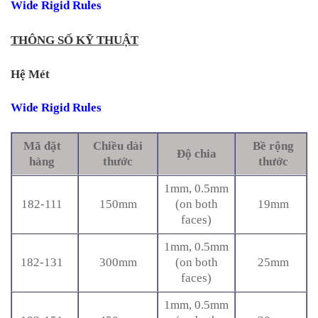
Wide Rigid Rules
THÔNG SỐ KỸ THUẬT
Hệ Mét
Wide Rigid Rules
Mã đặt
Chiều dài
Bề rộng
Độ chia
hàng
thước
thước
1mm, 0.5mm
182-111
150mm
(on both
19mm
faces)
1mm, 0.5mm
182-131
300mm
(on both
25mm
faces)
1mm, 0.5mm