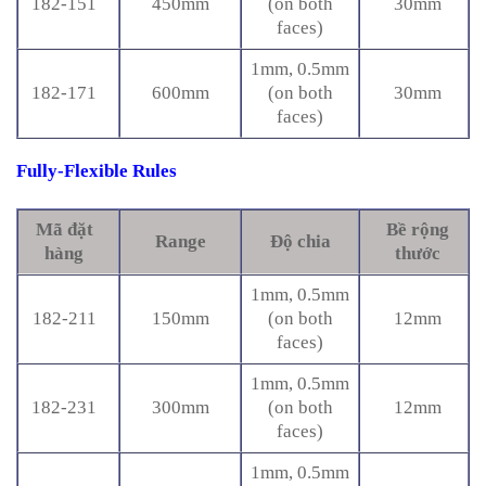
182-151
450mm
(on both
30mm
faces)
1mm, 0.5mm
182-171
600mm
(on both
30mm
faces)
Fully-Flexible Rules
Mã đặt
Bề rộng
Range
Độ chia
hàng
thước
1mm, 0.5mm
182-211
150mm
(on both
12mm
faces)
1mm, 0.5mm
182-231
300mm
(on both
12mm
faces)
1mm, 0.5mm