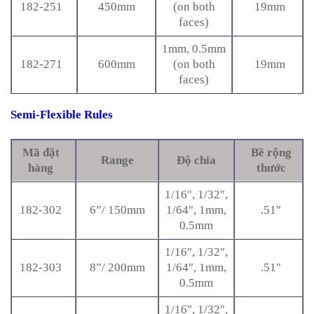
182-251
450mm
(on both
19mm
faces)
1mm, 0.5mm
182-271
600mm
(on both
19mm
faces)
Semi-Flexible Rules
Mã đặt
Bề rộng
Range
Độ chia
hàng
thước
1/16″, 1/32″,
182-302
6”/ 150mm
1/64″, 1mm,
.51″
0.5mm
1/16″, 1/32″,
182-303
8”/ 200mm
1/64″, 1mm,
.51″
0.5mm
1/16″, 1/32″,