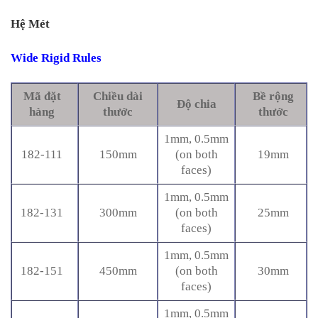
Hệ Mét
Wide Rigid Rules
Mã đặt
Chiều dài
Bề rộng
Độ chia
hàng
thước
thước
1mm, 0.5mm
182-111
150mm
(on both
19mm
faces)
1mm, 0.5mm
182-131
300mm
(on both
25mm
faces)
1mm, 0.5mm
182-151
450mm
(on both
30mm
faces)
1mm, 0.5mm