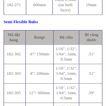
182-271
600mm
(on both
19mm
faces)
Semi-Flexible Rules
Mã đặt
Bề rộng
Range
Độ chia
hàng
thước
1/16″, 1/32″,
182-302
6”/ 150mm
1/64″, 1mm,
.51″
0.5mm
1/16″, 1/32″,
182-303
8”/ 200mm
1/64″, 1mm,
.51″
0.5mm
1/16″, 1/32″,
182-305
12”/ 300mm
1/64″, 1mm,
.59″
0.5mm