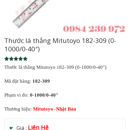
Thước lá thẳng Mitutoyo 182-309 (0-
1000/0-40″)
Rated
1
5
Thước lá thẳng Mitutoyo 182-309 (0-1000/0-40″)
out of 5
based on
customer
Mã đặt hàng:
182-309
rating
Phạm vi đo:
0-1000/0-40″
Thương hiệu:
Mitutoyo -Nhật Bản
Liên Hệ
☛
Giá :