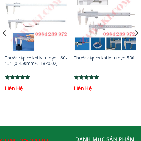
Thước cặp cơ khí Mitutoyo 160-
Thước cặp cơ khí Mitutoyo 530
151 (0-450mm/0-18×0.02)
Rated
5
Rated
5
Liên Hệ
Liên Hệ
out of 5
out of 5
DANH MỤC SẢN PHẨM
CÔNG TY TNHH