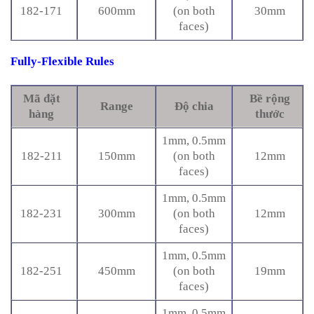
182-171
600mm
(on both
30mm
faces)
Fully-Flexible Rules
Mã đặt
Bề rộng
Range
Độ chia
hàng
thước
1mm, 0.5mm
182-211
150mm
(on both
12mm
faces)
1mm, 0.5mm
182-231
300mm
(on both
12mm
faces)
1mm, 0.5mm
182-251
450mm
(on both
19mm
faces)
1mm, 0.5mm