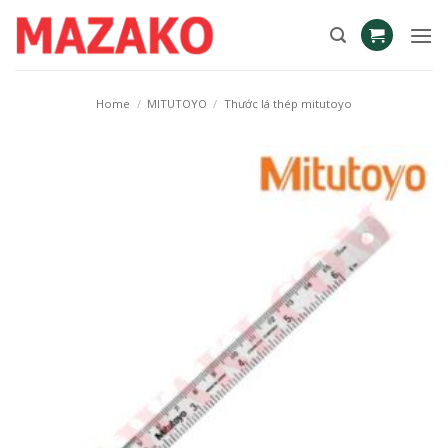
Skip
to
content
Home
/
MITUTOYO
/
Thước lá thép mitutoyo