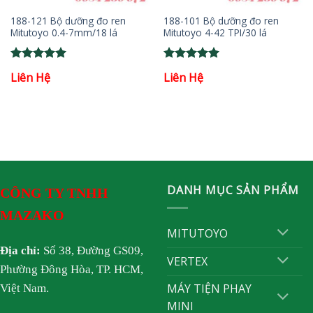
188-121 Bộ dưỡng đo ren
188-101 Bộ dưỡng đo ren
Mitutoyo 0.4-7mm/18 lá
Mitutoyo 4-42 TPI/30 lá
Rated
5
Rated
5
Liên Hệ
Liên Hệ
out of 5
out of 5
DANH MỤC SẢN PHẨM
CÔNG TY TNHH
MAZAKO
MITUTOYO
Địa chỉ:
Số 38, Đường GS09,
VERTEX
Phường Đông Hòa, TP. HCM,
MÁY TIỆN PHAY
Việt Nam.
MINI