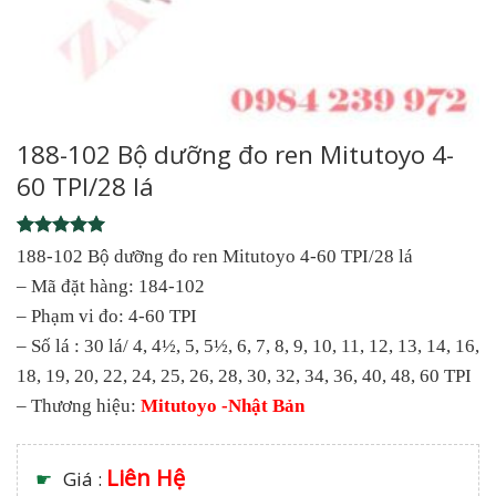
188-102 Bộ dưỡng đo ren Mitutoyo 4-
60 TPI/28 lá
Rated
1
5
188-102 Bộ dưỡng đo ren Mitutoyo 4-60 TPI/28 lá
out of 5
– Mã đặt hàng: 184-102
based on
customer
– Phạm vi đo: 4-60 TPI
rating
– Số lá : 30 lá/ 4, 4½, 5, 5½, 6, 7, 8, 9, 10, 11, 12, 13, 14, 16,
18, 19, 20, 22, 24, 25, 26, 28, 30, 32, 34, 36, 40, 48, 60 TPI
– Thương hiệu:
Mitutoyo -Nhật Bản
Liên Hệ
☛
Giá :