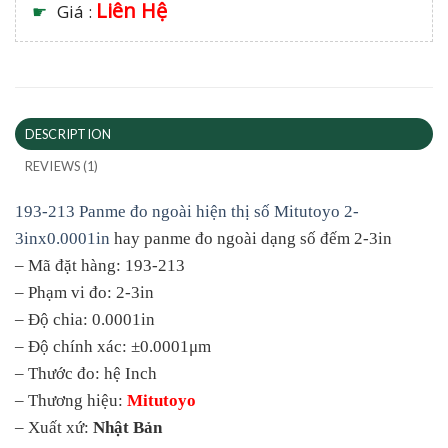
Liên Hệ
☛
Giá :
DESCRIPTION
REVIEWS (1)
193-213 Panme đo ngoài hiện thị số Mitutoyo 2-
3inx0.0001in
hay panme đo ngoài dạng số đếm 2-3in
– Mã đặt hàng: 193-213
– Phạm vi đo: 2-3in
– Độ chia: 0.0001in
– Độ chính xác: ±0.0001μm
– Thước đo: hệ Inch
– Thương hiệu:
Mitutoyo
– Xuất xứ:
Nhật Bản