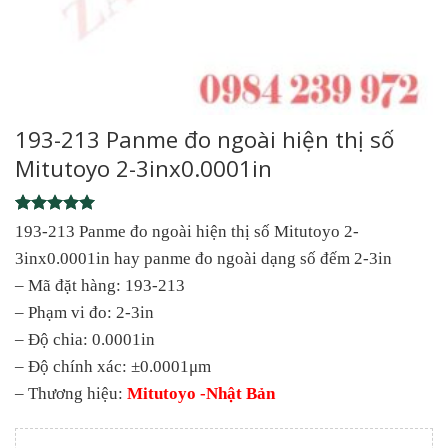
193-213 Panme đo ngoài hiện thị số
Mitutoyo 2-3inx0.0001in
Rated
1
5
193-213 Panme đo ngoài hiện thị số Mitutoyo 2-
out of 5
3inx0.0001in hay panme đo ngoài dạng số đếm 2-3in
based on
customer
– Mã đặt hàng: 193-213
rating
– Phạm vi đo: 2-3in
– Độ chia: 0.0001in
– Độ chính xác: ±0.0001μm
– Thương hiệu:
Mitutoyo -Nhật Bản