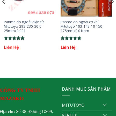
Panme đo ngoài điện tử
Panme đo ngoài cơ khí
Mitutoyo 293-230-30 0-
Mitutoyo 103-143-10 150-
25mmx0.001
175mmx0.01mm
Rated
5
Rated
5
Liên Hệ
Liên Hệ
out of 5
out of 5
DANH MỤC SẢN PHẨM
CÔNG TY TNHH
MAZAKO
MITUTOYO
Địa chỉ:
Số 38, Đường GS09,
VERTEX