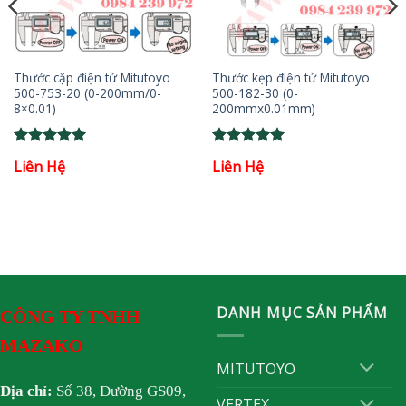
Thước cặp điện tử Mitutoyo
Thước kẹp điện tử Mitutoyo
500-753-20 (0-200mm/0-
500-182-30 (0-
8×0.01)
200mmx0.01mm)
Rated
5
Rated
5
Liên Hệ
Liên Hệ
out of 5
out of 5
DANH MỤC SẢN PHẨM
CÔNG TY TNHH
MAZAKO
MITUTOYO
Địa chỉ:
Số 38, Đường GS09,
VERTEX