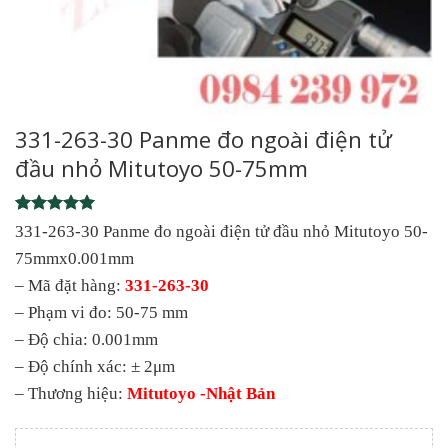
331-263-30 Panme đo ngoài điện tử
đầu nhỏ Mitutoyo 50-75mm
Rated
1
5
331-263-30 Panme đo ngoài điện tử đầu nhỏ Mitutoyo 50-
out of 5
75mmx0.001mm
based on
customer
– Mã đặt hàng:
331-263-30
rating
– Phạm vi đo: 50-75 mm
– Độ chia: 0.001mm
– Độ chính xác: ± 2μm
– Thương hiệu:
Mitutoyo -Nhật Bản