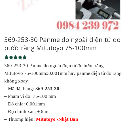
369-253-30 Panme đo ngoài điện tử đo
bước răng Mitutoyo 75-100mm
Rated
1
5
369-253-30 Panme đo ngoài điện tử đo bước răng
out of 5
Mitutoyo 75-100mmx0.001mm hay panme điện tử đo răng
based on
customer
không xoay
rating
– Mã đặt hàng:
369-253-30
– Phạm vi đo: 75-100 mm
– Độ chia: 0.001mm
– Độ chính xác: ± 6μm
– Thương hiệu:
Mitutoyo -Nhật Bản