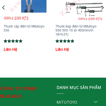
Thước cặp điện tử Mitutoyo
Thước kẹp điện tử Mitutoyo
550
500-505-10 (0-450mm/0-
18×0.01)
Rated
5
Rated
5
Liên Hệ
Liên Hệ
out of 5
out of 5
DANH MỤC SẢN PHẨM
CÔNG TY TNHH
MAZAKO
MITUTOYO