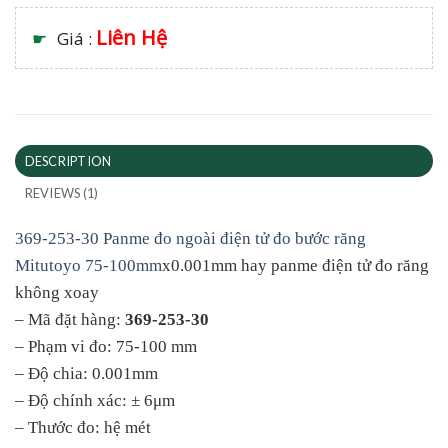
Liên Hệ
☛
Giá :
DESCRIPTION
REVIEWS (1)
369-253-30 Panme đo ngoài điện tử đo bước răng
Mitutoyo 75-100mm
x0.001mm hay panme điện tử đo răng
không xoay
– Mã đặt hàng:
369-253-30
– Phạm vi đo: 75-100 mm
– Độ chia: 0.001mm
– Độ chính xác: ± 6μm
– Thước đo: hệ mét