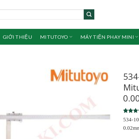
GIỚI THIỆU
MITUTOYO
MÁY TIỆN PHAY MINI
534
Mit
0.0
Rated
1
534-10
out of 
0.02mm
based 
custome
rating