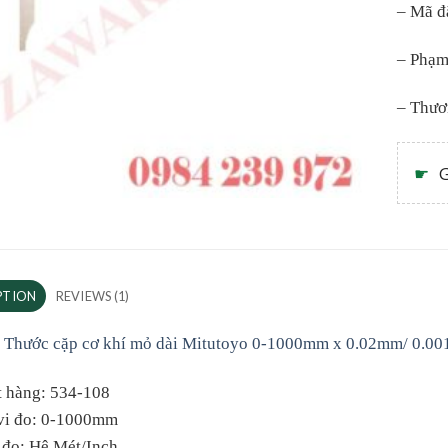
– Mã đ
– Phạm
– Thươ
☛
G
PTION
REVIEWS (1)
 Thước cặp cơ khí mỏ dài Mitutoyo 0-1000mm x 0.02mm/ 0.00
t hàng: 534-108
vi đo: 0-1000mm
 đo: Hệ Mét/Inch