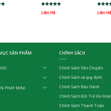
Rated
5
Rated
5
Liên Hệ
Liên H
out of 5
out of 
MỤC SẢN PHẨM
CHÍNH SÁCH
Chính Sách Vận Chuyển
OYO
Chính Sách và quy định
Chính Sách Bảo Hành
ỆN PHAY MINI
Chính Sách Đổi Trả Và Hoà
Chính Sách Thanh Toán