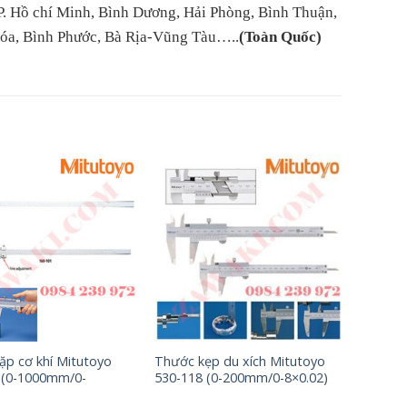
P. Hồ chí Minh, Bình Dương, Hải Phòng, Bình Thuận,
Hóa, Bình Phước, Bà Rịa-Vũng Tàu…..
(Toàn Quốc)​
+
ặp cơ khí Mitutoyo
Thước kẹp du xích Mitutoyo
 (0-1000mm/0-
530-118 (0-200mm/0-8×0.02)