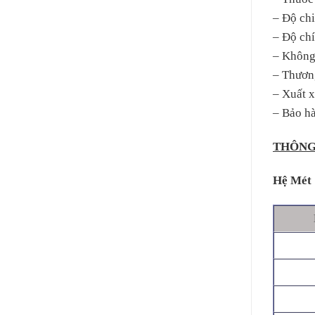
– Độ chi
– Độ ch
– Không 
– Thươn
– Xuất 
– Bảo h
THÔNG
Hệ Mét