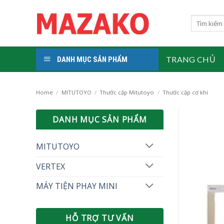
Skip
to
Search
for:
content
TRANG CHỦ
DANH MỤC SẢN PHẨM
Home
/
MITUTOYO
/
Thước cặp Mitutoyo
/
Thước cặp cơ khí
DANH MỤC SẢN PHẨM
MITUTOYO
VERTEX
MÁY TIỆN PHAY MINI
HỖ TRỢ TƯ VẤN