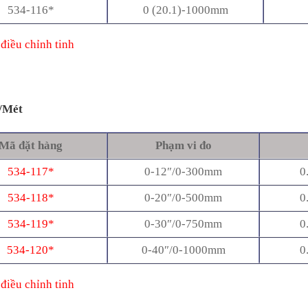
534-116*
0 (20.1)-1000mm
 điều chỉnh tinh
/Mét
Mã đặt hàng
Phạm vi đo
534-117*
0-12″/0-300mm
0
534-118*
0-20″/0-500mm
0
534-119*
0-30″/0-750mm
0
534-120*
0-40″/0-1000mm
0
 điều chỉnh tinh