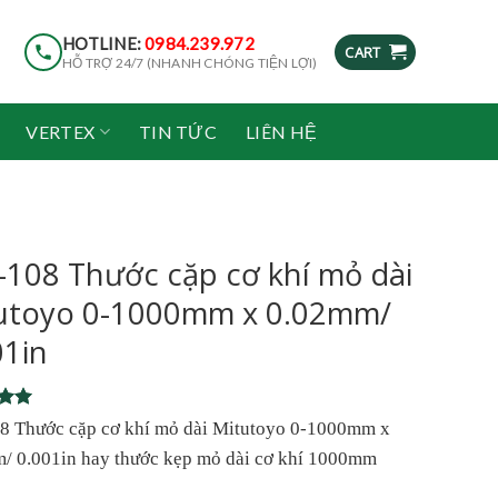
HOTLINE:
0984.239.972
CART
HỖ TRỢ 24/7 (NHANH CHÓNG TIỆN LỢI)
VERTEX
TIN TỨC
LIÊN HỆ
-108 Thước cặp cơ khí mỏ dài
utoyo 0-1000mm x 0.02mm/
01in
5
8 Thước cặp cơ khí mỏ dài Mitutoyo 0-1000mm x
5
/ 0.001in hay thước kẹp mỏ dài cơ khí 1000mm
on
r