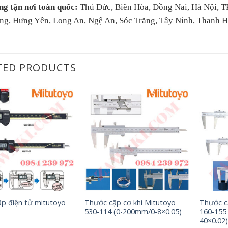
ng tận nơi toàn quốc:
Thủ Đức, Biên Hòa, Đồng Nai, Hà Nội, T
ng, Hưng Yên, Long An, Ngệ An, Sóc Trăng, Tây Ninh, Thanh 
TED PRODUCTS
+
+
p điện tử mitutoyo
Thước cặp cơ khí Mitutoyo
Thước c
530-114 (0-200mm/0-8×0.05)
160-155
40×0.02)