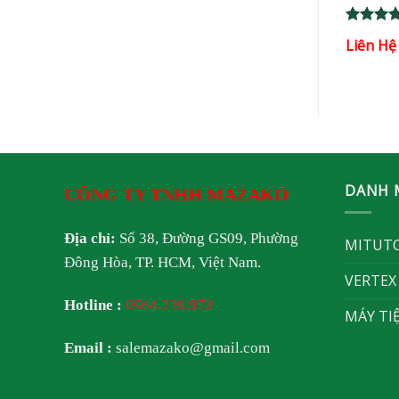
Rated
5
Rated
5
Liên Hệ
Liên Hệ
out of 5
out of 5
DANH 
CÔNG TY TNHH MAZAKO
Địa chỉ:
Số 38, Đường GS09, Phường
MITUT
Đông Hòa, TP. HCM, Việt Nam.
VERTEX
Hotline :
0984.239.972
MÁY TI
Email :
salemazako@gmail.com