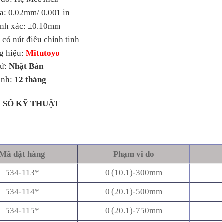
a: 0.02mm/ 0.001 in
ính xác: ±0.10mm
có nút điều chỉnh tinh
g hiệu:
Mitutoyo
xứ:
Nhật Bản
ành:
12 tháng
 SỐ KỸ THUẬT
Mã đặt hàng
Phạm vi đo
534-113*
0 (10.1)-300mm
534-114*
0 (20.1)-500mm
534-115*
0 (20.1)-750mm