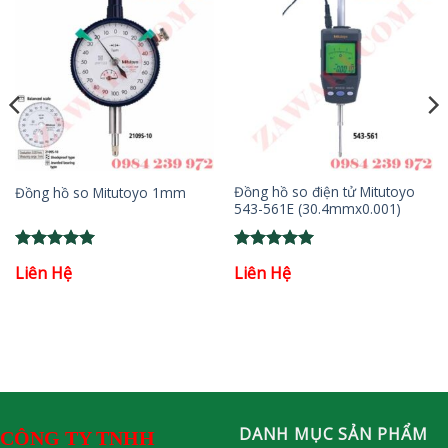
Đồng hồ so điện tử Mitutoyo
Đồng hồ so Mitutoyo 1mm
543-561E (30.4mmx0.001)
Rated
5
Rated
5
Liên Hệ
Liên Hệ
out of 5
out of 5
DANH MỤC SẢN PHẨM
CÔNG TY TNHH