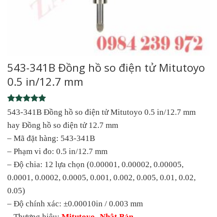
543-341B Đồng hồ so điện tử Mitutoyo
0.5 in/12.7 mm
Rated
1
5
543-341B Đồng hồ so điện tử Mitutoyo 0.5 in/12.7 mm
out of 5
hay Đồng hồ so điện tử 12.7 mm
based on
customer
– Mã đặt hàng: 543-341B
rating
– Phạm vi đo: 0.5 in/12.7 mm
– Độ chia: 12 lựa chọn (0.00001, 0.00002, 0.00005,
0.0001, 0.0002, 0.0005, 0.001, 0.002, 0.005, 0.01, 0.02,
0.05)
– Độ chính xác: ±0.00010in / 0.003 mm
– Thương hiệu:
Mitutoyo -Nhật Bản