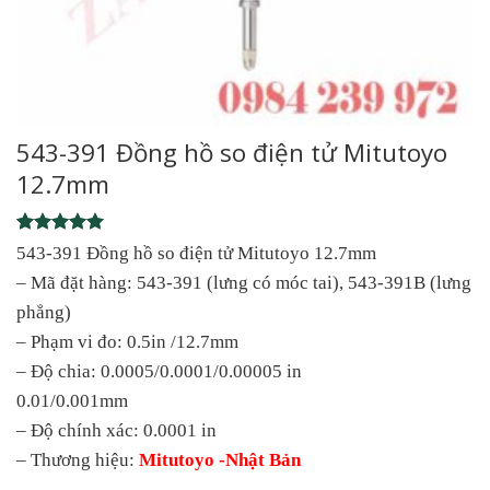
543-391 Đồng hồ so điện tử Mitutoyo
12.7mm
Rated
1
5
543-391 Đồng hồ so điện tử Mitutoyo 12.7mm
out of 5
– Mã đặt hàng: 543-391 (lưng có móc tai), 543-391B (lưng
based on
customer
phẳng)
rating
– Phạm vi đo: 0.5in /12.7mm
– Độ chia: 0.0005/0.0001/0.00005 in
0.01/0.001mm
– Độ chính xác: 0.0001 in
– Thương hiệu:
Mitutoyo -Nhật Bản