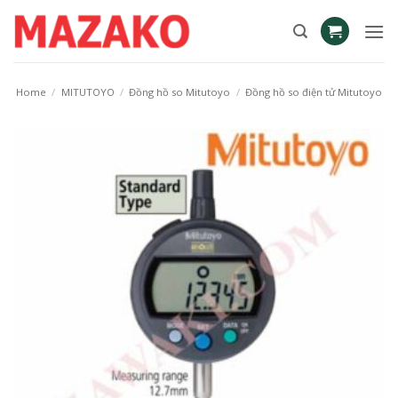
Skip
to
content
Home
/
MITUTOYO
/
Đồng hồ so Mitutoyo
/
Đồng hồ so điện tử Mitutoyo