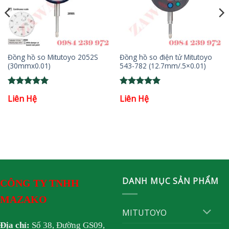
Đồng hồ so Mitutoyo 2052S
Đồng hồ so điện tử Mitutoyo
(30mmx0.01)
543-782 (12.7mm/.5×0.01)
Rated
5
Rated
5
Liên Hệ
Liên Hệ
out of 5
out of 5
DANH MỤC SẢN PHẨM
CÔNG TY TNHH
MAZAKO
MITUTOYO
Địa chỉ:
Số 38, Đường GS09,