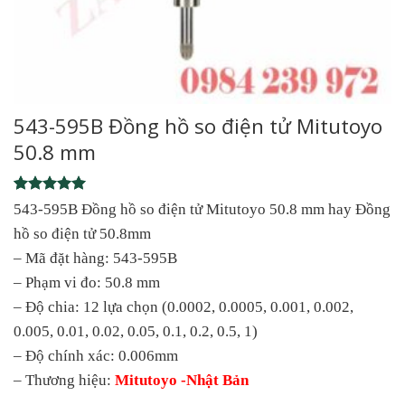
543-595B Đồng hồ so điện tử Mitutoyo
50.8 mm
Rated
1
5
543-595B Đồng hồ so điện tử Mitutoyo 50.8 mm hay Đồng
out of 5
hồ so điện tử 50.8mm
based on
customer
– Mã đặt hàng: 543-595B
rating
– Phạm vi đo: 50.8 mm
– Độ chia: 12 lựa chọn (0.0002, 0.0005, 0.001, 0.002,
0.005, 0.01, 0.02, 0.05, 0.1, 0.2, 0.5, 1)
– Độ chính xác: 0.006mm
– Thương hiệu:
Mitutoyo -Nhật Bản