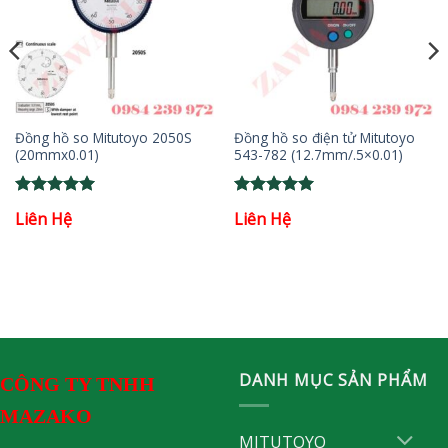
Đồng hồ so Mitutoyo 2050S
Đồng hồ so điện tử Mitutoyo
(20mmx0.01)
543-782 (12.7mm/.5×0.01)
Rated
5
Rated
5
Liên Hệ
Liên Hệ
out of 5
out of 5
DANH MỤC SẢN PHẨM
CÔNG TY TNHH
MAZAKO
MITUTOYO