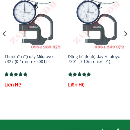
Thước đo độ dày Mitutoyo
Đồng hồ đo độ dày Mitutoyo
7327 (0-1mmmx0.001)
7301 (0-10mmmx0.01)
Rated
5
Rated
5
Liên Hệ
Liên Hệ
out of 5
out of 5