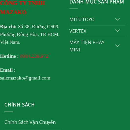
DANH MỤC SẢN PHẨM
CÔNG TY TNHH
MAZAKO
MITUTOYO
Địa chỉ:
Số 38, Đường GS09,
VERTEX
Phường Đông Hòa, TP. HCM,
MÁY TIỆN PHAY
Việt Nam.
MINI
Hotline :
0984.239.972
Email :
salemazako@gmail.com
CHÍNH SÁCH
Chính Sách Vận Chuyển