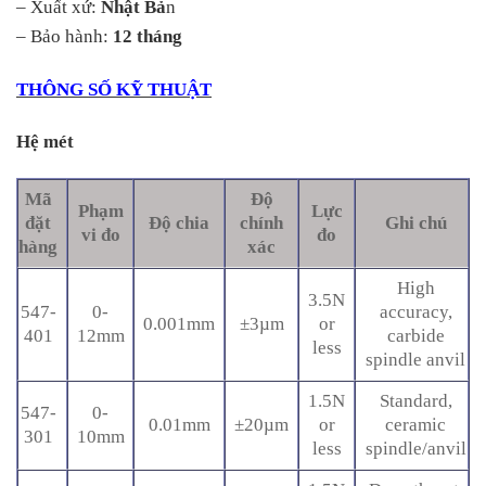
– Xuất xứ:
Nhật Bả
n
– Bảo hành:
12 tháng
THÔNG SỐ KỸ THUẬT
Hệ mét
Mã
Độ
Phạm
Lực
đặt
Độ chia
chính
Ghi chú
vi đo
đo
hàng
xác
High
3.5N
547-
0-
accuracy,
0.001mm
±3µm
or
401
12mm
carbide
less
spindle anvil
1.5N
Standard,
547-
0-
0.01mm
±20µm
or
ceramic
301
10mm
less
spindle/anvil