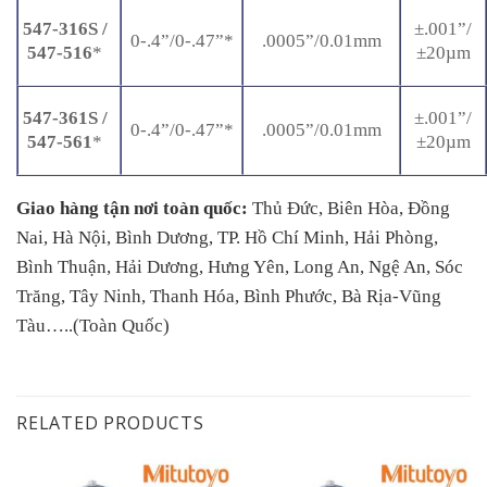
547-316S /
±.001”/
0-.4”/0-.47”*
.0005”/0.01mm
547-516
*
±20µm
547-361S /
±.001”/
0-.4”/0-.47”*
.0005”/0.01mm
547-561
*
±20µm
Giao hàng tận nơi toàn quốc:
Thủ Đức, Biên Hòa, Đồng
Nai, Hà Nội, Bình Dương, TP. Hồ Chí Minh, Hải Phòng,
Bình Thuận, Hải Dương, Hưng Yên, Long An, Ngệ An, Sóc
Trăng, Tây Ninh, Thanh Hóa, Bình Phước, Bà Rịa-Vũng
Tàu…..(Toàn Quốc)
RELATED PRODUCTS