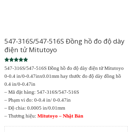
547-316S/547-516S Đồng hồ đo độ dày
điện tử Mitutoyo
Rated
1
5
547-316S/547-516S Đồng hồ đo độ dày điện tử Mitutoyo
out of 5
0-0.4 in/0-0.47inx0.01mm hay thước đo độ dày đồng hồ
based on
customer
0.4 in/0-0.47in
rating
– Mã đặt hàng: 547-316S/547-516S
– Phạm vi đo: 0-0.4 in/ 0-0.47in
– Độ chia: 0.0005 in/0.01mm
– Thương hiệu:
Mitutoyo – Nhật Bản