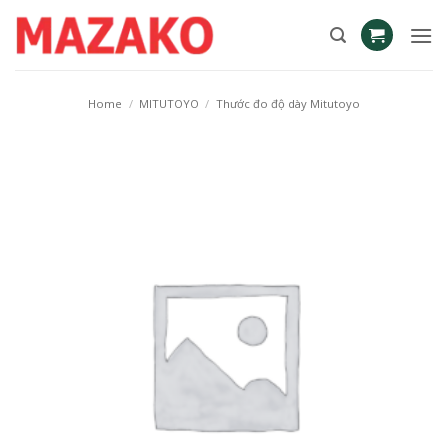
Skip
to
content
Home
/
MITUTOYO
/
Thước đo độ dày Mitutoyo