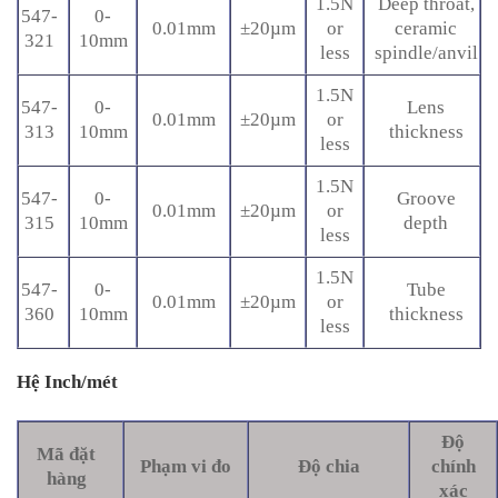
1.5N
Deep throat,
547-
0-
0.01mm
±20µm
or
ceramic
321
10mm
less
spindle/anvil
1.5N
547-
0-
Lens
0.01mm
±20µm
or
313
10mm
thickness
less
1.5N
547-
0-
Groove
0.01mm
±20µm
or
315
10mm
depth
less
1.5N
547-
0-
Tube
0.01mm
±20µm
or
360
10mm
thickness
less
Hệ Inch/mét
Độ
Mã đặt
Phạm vi đo
Độ chia
chính
hàng
xác