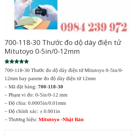
700-118-30 Thước đo dộ dày điện tử
Mitutoyo 0-5in/0-12mm
Rated
1
5
700-118-30 Thước đo dộ dày điện tử Mitutoyo 0-5in/0-
out of 5
12mm hay panme đo độ dày điện tử 12mm
based on
customer
– Mã đặt hàng:
700-118-30
rating
– Phạm vi đo: 0-5in/0-12 mm
– Độ chia: 0.0005in/0.01mm
– Độ chính xác: ± 0.001in
– Thương hiệu:
Mitutoyo -Nhật Bản