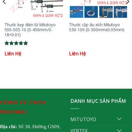
Thước kẹp điện tử Mitutoyo
Thước cặp du xích Mitutoyo
500-505-10 (0-450mm/0-
530-109 (0-300mmx0.05mm)
18×0.01)
Rated
5
Liên Hệ
Liên Hệ
out of 5
DANH MỤC SẢN PHẨM
CÔNG TY TNHH
MAZAKO
MITUTOYO
Địa chỉ:
Số 38, Đường GS09,
VERTEX