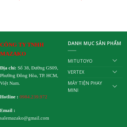
DANH MỤC SẢN PHẨM
CÔNG TY TNHH
MAZAKO
MITUTOYO
Địa chỉ:
Số 38, Đường GS09,
VERTEX
Phường Đông Hòa, TP. HCM,
MÁY TIỆN PHAY
Việt Nam.
MINI
Hotline :
0984.239.972
Email :
salemazako@gmail.com