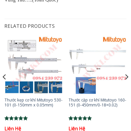
RELATED PRODUCTS
Thước kẹp cơ khí Mitutoyo 530-
Thước cặp cơ khí Mitutoyo 160-
101 (0-150mm x 0.05mm)
151 (0-450mm/0-18×0.02)
Rated
5
Rated
5
Liên Hệ
Liên Hệ
out of 5
out of 5