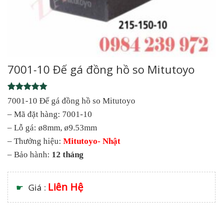
7001-10 Đế gá đồng hồ so Mitutoyo
Rated
1
5
7001-10 Đế gá đồng hồ so Mitutoyo
out of 5
– Mã đặt hàng: 7001-10
based on
customer
– Lỗ gá: ø8mm, ø9.53mm
rating
– Thưởng hiệu:
Mitutoyo- Nhật
– Bảo hành:
12 tháng
Liên Hệ
☛
Giá :