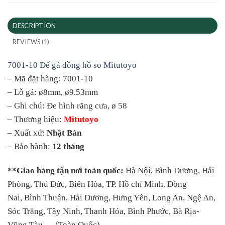
DESCRIPTION
REVIEWS (1)
7001-10 Đế gá đồng hồ so Mitutoyo
– Mã đặt hàng: 7001-10
– Lỗ gá: ø8mm, ø9.53mm
– Ghi chú: Đe hình răng cưa, ø 58
– Thương hiệu:
Mitutoyo
– Xuất xứ:
Nhật Bản
– Bảo hành:
12 tháng
**Giao hàng tận nơi toàn quốc:
Hà Nội, Bình Dương, Hải
Phòng,
Thủ Đức, Biên Hòa, TP. Hồ chí Minh, Đồng
Nai, Bình Thuận, Hải Dương, Hưng Yên, Long An, Ngệ An,
Sóc Trăng, Tây Ninh, Thanh Hóa, Bình Phước, Bà Rịa-
Vũng Tàu…..(Toàn Quốc)