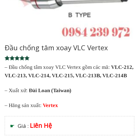
Đầu chống tâm xoay VLC Vertex
Rated
1
5
– Đầu chống tâm xoay VLC Vertex gồm các mã:
VLC-212,
out of 5
VLC-213, VLC-214, VLC-215, VLC-213B, VLC-214B
based on
customer
rating
– Xuất xứ:
Đài Loan (Taiwan)
– Hãng sản xuất:
Vertex
Liên Hệ
☛
Giá :