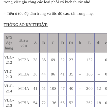
trong việc gia công các loại phôi có kích thước nhỏ.
– Tiện ở tốc độ tầm trung và tốc độ cao, tải trọng nhẹ.
THÔNG SỐ KỸ THUẬT:
Mã
Kiểu
đặt
A
B
C
D
D1
b
L
d1
c
côn
hàng
VLC-
MT2A
28
35
69
32
23
–
132
–
0
212
VLC-
MT3A
36
44
86
41
35
–
166
–
0
213
VLC-
MT4A
41
51
108
47
40
–
200
12
0
214
VLC-
MT5A
54
72
136
65
52
–
262
18
0
215