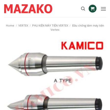
Skip
to
content
Home
/
VERTEX
/
PHỤ KIỆN MÁY TIỆN VERTEX
/
Đầu chống tâm máy tiện
Vertex