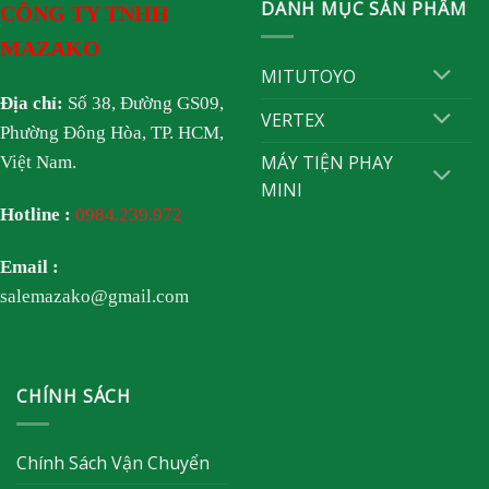
DANH MỤC SẢN PHẨM
CÔNG TY TNHH
MAZAKO
MITUTOYO
Địa chỉ:
Số 38, Đường GS09,
VERTEX
Phường Đông Hòa, TP. HCM,
MÁY TIỆN PHAY
Việt Nam.
MINI
Hotline :
0984.239.972
Email :
salemazako@gmail.com
CHÍNH SÁCH
Chính Sách Vận Chuyển