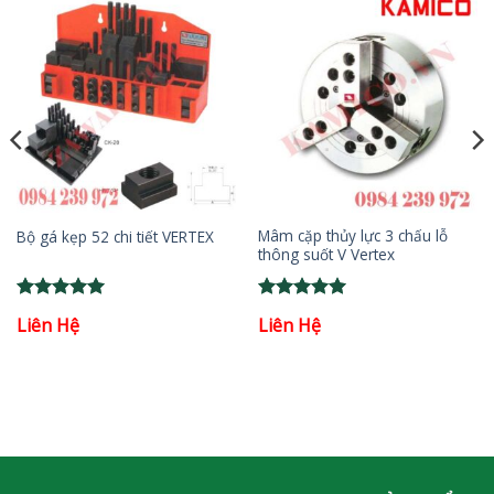
Mâm cặp thủy lực 3 chấu lỗ
Bộ gá kẹp 52 chi tiết VERTEX
thông suốt V Vertex
Rated
5
Rated
5
Liên Hệ
Liên Hệ
out of 5
out of 5