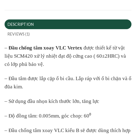
DESCRIPTION
REVIEWS (1)
–
Đầu chống tâm xoay VLC Vertex
được thiết kế từ vật
liệu SCM420 xử lý nhiệt đạt độ cứng cao ( 60±2HRC) và
có lớp phủ bảo vệ.
– Đầu tâm được lắp cặp ổ bi cầu. Lắp ráp với ổ bi chặn và ổ
đũa kim.
– Sử dụng đầu nhọn kích thước lớn, tăng lực
– Độ đồng tâm: 0.005mm, góc chop: 60⁰
– Đầu chống tâm xoay VLC kiểu B sẽ được dùng thích hợp