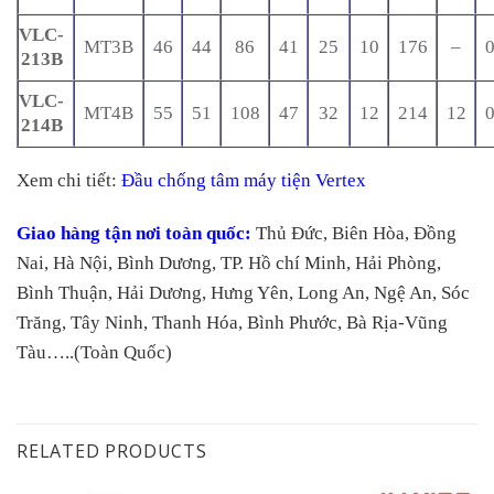
VLC-
MT3B
46
44
86
41
25
10
176
–
0
213B
VLC-
MT4B
55
51
108
47
32
12
214
12
0
214B
Xem chi tiết:
Đầu chống tâm máy tiện Vertex
Giao hàng tận nơi toàn quốc:
Thủ Đức, Biên Hòa, Đồng
Nai, Hà Nội, Bình Dương, TP. Hồ chí Minh, Hải Phòng,
Bình Thuận, Hải Dương, Hưng Yên, Long An, Ngệ An, Sóc
Trăng, Tây Ninh, Thanh Hóa, Bình Phước, Bà Rịa-Vũng
Tàu…..(Toàn Quốc)
RELATED PRODUCTS