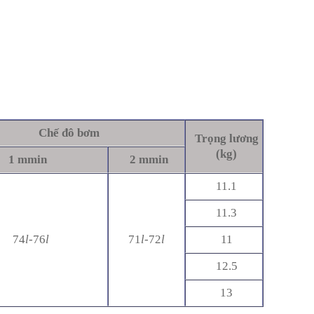
Chế đô bơm
Trọng lương
(kg)
1 mmin
2 mmin
11.1
11.3
74
l
-76
l
71
l
-72
l
11
12.5
13