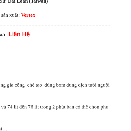
 xứ:
Đài Loan (Taiwan)
 sản xuất:
Vertex
Liên Hệ
iá :
ong gia công chế tạo dùng bơm dung dịch tưới nguội
t và 74 lít đến 76 lít trong 2 phút bạn có thể chọn phù
mài…