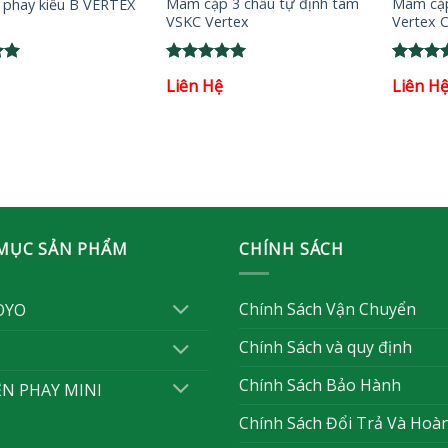
Mâm cặp 3 chấu tự định tâm
Mâm cặp
 phay kiểu B VERTEX
VSKC Vertex
Vertex 
Rated
5
Rated
5
Liên Hệ
Liên H
out of 5
out of 
MỤC SẢN PHẨM
CHÍNH SÁCH
Chính Sách Vận Chuyển
OYO
Chính Sách và quy định
Chính Sách Bảo Hành
ỆN PHAY MINI
Chính Sách Đổi Trả Và Hoà