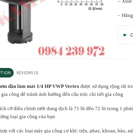
– Xuất
– Hãng
☛
G
PTION
REVIEWS (1)
ơm dầu làm mát 1/4 HP VWP Vertex
được sử dụng rộng rãi tr
rí gia công để tránh ảnh hường đến cấu trúc chi tiết gia công
ích cỡ điều chỉnh tưới dung dịch là 71 lít đến 72 lít trong 1 phú
từng loại gia công của bạn
hợp với các loại máy gia công cơ khí: tiện, phay, khoan, bào, 