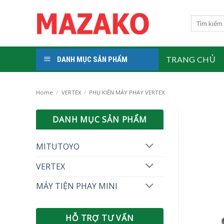
Skip
to
Search
for:
content
TRANG CHỦ
DANH MỤC SẢN PHẨM
Home
/
VERTEX
/
PHỤ KIỆN MÁY PHAY VERTEX
DANH MỤC SẢN PHẨM
MITUTOYO
VERTEX
MÁY TIỆN PHAY MINI
HỖ TRỢ TƯ VẤN