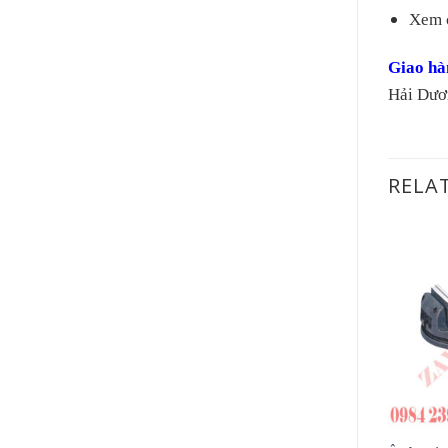
Xem c
Giao hà
Hải Dươ
RELA
+
+