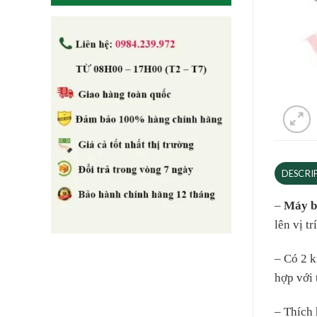
DESCRI
–
Máy b
lên vị t
– Có 2 k
hợp với 
– Thích 