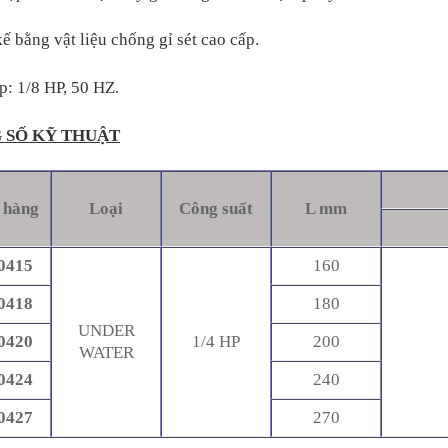
kế bằng vật liệu chống gỉ sét cao cấp.
p: 1/8 HP, 50 HZ.
 SỐ KỸ THUẬT
 hàng
Loại
Công suất
L mm
0415
160
0418
180
UNDER
0420
1/4 HP
200
WATER
0424
240
0427
270