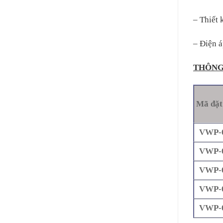
– Thiết 
– Điện á
THÔNG
Mã đặt
VWP-
VWP-
VWP-
VWP-
VWP-