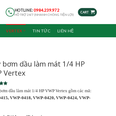
HOTLINE:
0984.239.972
CART
HỖ TRỢ 24/7 (NHANH CHÓNG TIỆN LỢI)
VERTEX
TIN TỨC
LIÊN HỆ
 bơm dầu làm mát 1/4 HP
 Vertex
5
bơm dầu làm mát 1/4 HP VWP Vertex gồm các mã:
5
415, VWP-0418, VWP-0420, VWP-0424, VWP-
on
r