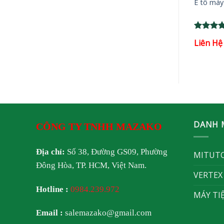
6 chấu tự định tâm
Mâm cặp 3 chấu tự định tâm
Ê tô máy
ex
VSC-A Vertex
Rated
5
Rated
5
Liên Hệ
Liên Hệ
out of 5
out of 5
DANH 
CÔNG TY TNHH MAZAKO
Địa chỉ:
Số 38, Đường GS09, Phường
MITUT
Đông Hòa, TP. HCM, Việt Nam.
VERTEX
Hotline :
0984.239.972
MÁY TI
Email :
salemazako@gmail.com