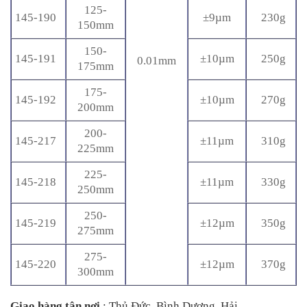
125-
145-190
±9µm
230g
150mm
150-
145-191
±10µm
250g
0.01mm
175mm
175-
145-192
±10µm
270g
200mm
200-
145-217
±11µm
310g
225mm
225-
145-218
±11µm
330g
250mm
250-
145-219
±12µm
350g
275mm
275-
145-220
±12µm
370g
300mm
Giao hàng tận nơi
: Thủ Đức, Bình Dương, Hải