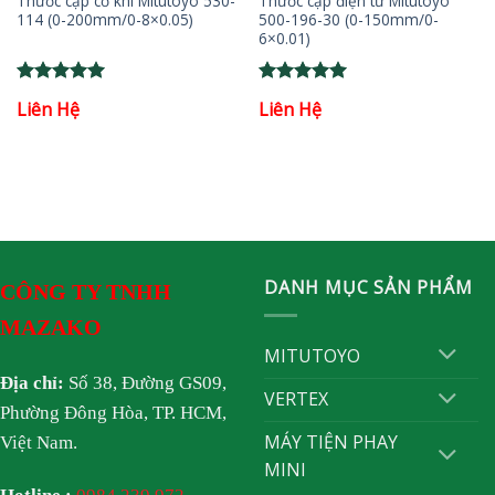
Thước cặp cơ khí Mitutoyo 530-
Thước cặp điện tử Mitutoyo
114 (0-200mm/0-8×0.05)
500-196-30 (0-150mm/0-
6×0.01)
Rated
5
Rated
5
Liên Hệ
Liên Hệ
out of 5
out of 5
DANH MỤC SẢN PHẨM
CÔNG TY TNHH
MAZAKO
MITUTOYO
Địa chỉ:
Số 38, Đường GS09,
VERTEX
Phường Đông Hòa, TP. HCM,
MÁY TIỆN PHAY
Việt Nam.
MINI