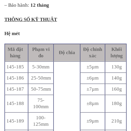
– Bảo hành:
12 tháng
THÔNG SỐ KỸ THUẬT
Hệ mét
Mã
đặt
Phạm vi
Độ chính
Khối
Độ chia
hàng
đo
xác
lượng
145-185
5-30mm
±5µm
130g
145-186
25-50mm
±6µm
140g
145-187
50-75mm
±7µm
160g
75-
145-188
±8µm
180g
100mm
100-
145-189
±9µm
210g
125mm