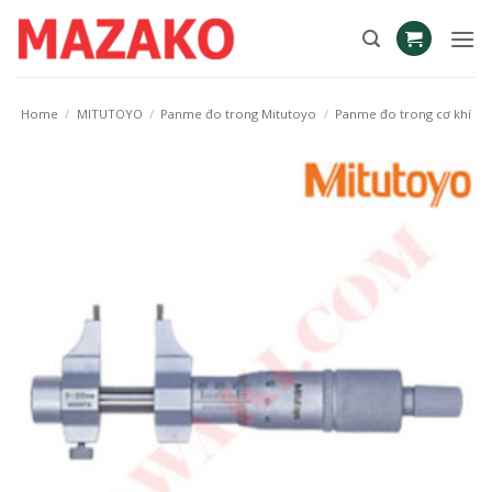
Skip
to
content
Home
/
MITUTOYO
/
Panme đo trong Mitutoyo
/
Panme đo trong cơ khí