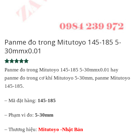
Panme đo trong Mitutoyo 145-185 5-
30mmx0.01
Rated
1
5
Panme đo trong Mitutoyo 145-185 5-30mmx0.01 hay
out of 5
panme đo trong cơ khí Mitutoyo 5-30mm, panme Mitutoyo
based on
customer
145-185.
rating
– Mã đặt hàng:
145-185
– Phạm vi đo:
5-30mm
– Thương hiệu:
Mitutoyo -Nhật Bản