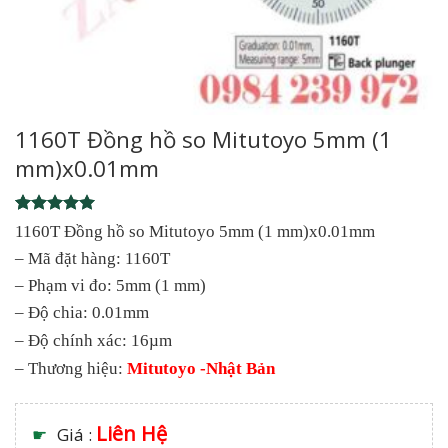
1160T Đồng hồ so Mitutoyo 5mm (1
mm)x0.01mm
Rated
1
5
1160T Đồng hồ so Mitutoyo 5mm (1 mm)x0.01mm
out of 5
– Mã đặt hàng: 1160T
based on
customer
– Phạm vi đo: 5mm (1 mm)
rating
– Độ chia: 0.01mm
– Độ chính xác: 16µm
– Thương hiệu:
Mitutoyo -Nhật Bản
Liên Hệ
☛
Giá :