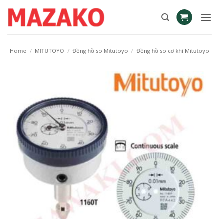
Skip
to
content
Home
/
MITUTOYO
/
Đồng hồ so Mitutoyo
/
Đồng hồ so cơ khí Mitutoyo