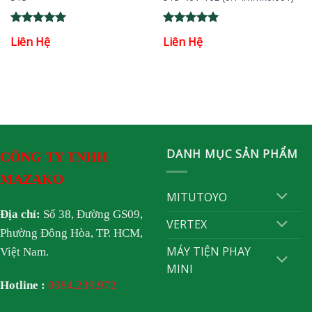
Rated
5
Rated
5
Liên Hệ
Liên Hệ
out of 5
out of 5
DANH MỤC SẢN PHẨM
CÔNG TY TNHH
MAZAKO
MITUTOYO
Địa chỉ:
Số 38, Đường GS09,
VERTEX
Phường Đông Hòa, TP. HCM,
MÁY TIỆN PHAY
Việt Nam.
MINI
Hotline :
0984.239.972