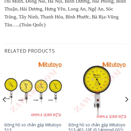
chí Minh, Đồng Nai, Hà Nội, Bình Dương, Hải Phòng, Bình
Thuận, Hải Dương, Hưng Yên, Long An, Ngệ An, Sóc
Trăng, Tây Ninh, Thanh Hóa, Bình Phước, Bà Rịa-Vũng
Tàu…..(Toàn Quốc)
RELATED PRODUCTS
Đồng hồ so chân gập Mitutoyo
Đồng hồ so chân gập Mitutoyo
513
513-401-10E (0.14mmx0.001)