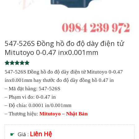
547-526S Đồng hồ đo độ dày điện tử
Mitutoyo 0-0.47 inx0.001mm
Rated
1
5
547-526S Đồng hồ đo độ dày điện tử Mitutoyo 0-0.47
out of 5
inx0.001mm hay thước đo độ dày đồng hồ 0.47 in
based on
customer
– Mã đặt hàng: 547-526S
rating
– Phạm vi đo: 0-0.47 in
– Độ chia: 0.0001 in/0.001mm
– Thương hiệu:
Mitutoyo – Nhật Bản
Liên Hệ
☛
Giá :