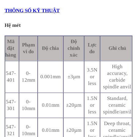
THÔNG SỐ KỸ THUẬT
Hệ mét
Mã
Độ
Phạm
Lực
đặt
Độ chia
chính
Ghi chú
vi đo
đo
hàng
xác
High
3.5N
547-
0-
accuracy,
0.001mm
±3µm
or
401
12mm
carbide
less
spindle anvil
1.5N
Standard,
547-
0-
0.01mm
±20µm
or
ceramic
301
10mm
less
spindle/anvil
1.5N
Deep throat,
547-
0-
0.01mm
±20µm
or
ceramic
321
10mm
less
spindle/anvil