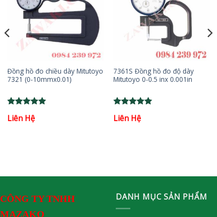
Đồng hồ đo chiều dày Mitutoyo
7361S Đồng hồ đo độ dày
7321 (0-10mmx0.01)
Mitutoyo 0-0.5 inx 0.001in
Rated
5
Rated
5
Liên Hệ
Liên Hệ
out of 5
out of 5
DANH MỤC SẢN PHẨM
CÔNG TY TNHH
MAZAKO