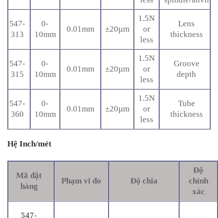
1.5N
547-
0-
Lens
0.01mm
±20µm
or
313
10mm
thickness
less
1.5N
547-
0-
Groove
0.01mm
±20µm
or
315
10mm
depth
less
1.5N
547-
0-
Tube
0.01mm
±20µm
or
360
10mm
thickness
less
Hệ Inch/mét
Độ
Mã đặt
Phạm vi đo
Độ chia
chính
hàng
xác
547-