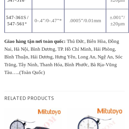
547-516
*
±20µm
547-361S /
±.001”/
0-.4”/0-.47”*
.0005”/0.01mm
547-561
*
±20µm
Giao hàng tận nơi toàn quốc:
Thủ Đức, Biên Hòa, Đồng
Nai, Hà Nội, Bình Dương, TP. Hồ Chí Minh, Hải Phòng,
Bình Thuận, Hải Dương, Hưng Yên, Long An, Ngệ An, Sóc
Trăng, Tây Ninh, Thanh Hóa, Bình Phước, Bà Rịa-Vũng
Tàu…..(Toàn Quốc)
RELATED PRODUCTS